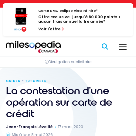
Passer
Panneau de gestion des cookies
au
Carte BMO eclipse Visa Infinite*
Offre exclusive : jusqu’à 80 000 points +
contenu
aucun frais annuel la 1re année*
Voir l'offre
Divulgation publicitaire
GUIDES
TUTORIELS
La contestation d’une
opération sur carte de
crédit
Jean-François Léveillé
17 mars 2020
Mis à jour 8 mai 2026