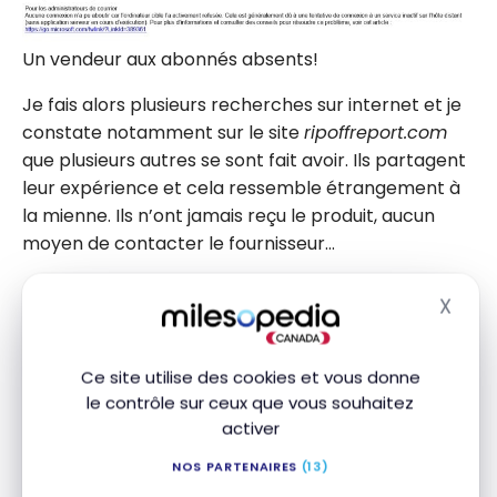
Un vendeur aux abonnés absents!
Je fais alors plusieurs recherches sur internet et je
constate notamment sur le site
ripoffreport.com
que plusieurs autres se sont fait avoir. Ils partagent
leur expérience et cela ressemble étrangement à
la mienne. Ils n’ont jamais reçu le produit, aucun
moyen de contacter le fournisseur…
X
Masq
Abonnez-vous gratuitement à l'infolettre
Ce site utilise des cookies et vous donne
Milesopedia pour recevoir les meilleures
stratégies de points, miles et cartes de
le contrôle sur ceux que vous souhaitez
crédit, livrées chaque semaine dans votre
activer
boîte courriel.
NOS PARTENAIRES
(13)
Adresse courriel