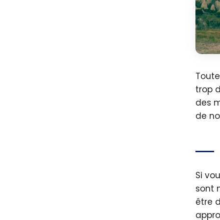
Toute
trop 
des m
de no
Si vo
sont 
être 
appro