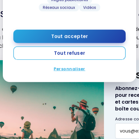
Réseaux sociaux
Vidéos
Serez-vous en mesure d'obtenir un a
 de partir à la recherche d’une meilleure banque, 
Tout accepter
 l’avenir. Si votre score de crédit est faible, vous p
changez de banque. Si c’est le cas, vous devriez re
Tout refuser
Personnaliser
Abonnez-v
pour rece
et cartes
boîte cour
Adresse cou