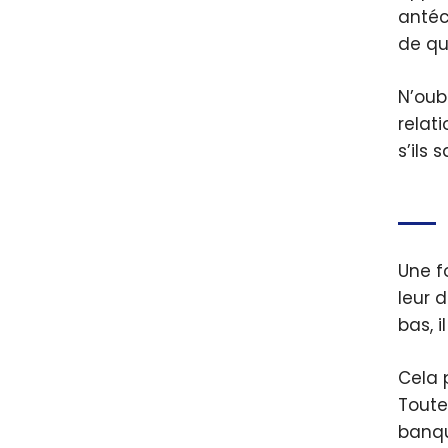
antéc
de qu
N’oub
relati
s’ils
Une f
leur 
bas, i
Cela 
Toute
banqu