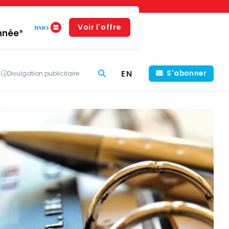
Voir l'offre
année*
EN
S'abonner
Divulgation publicitaire