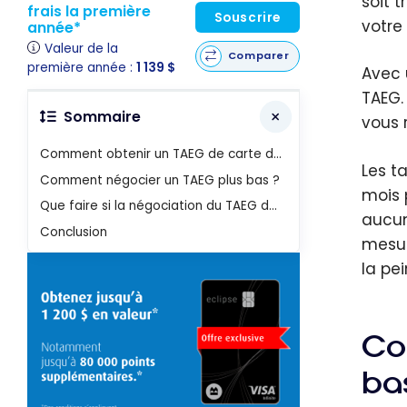
soit 
frais la première
Souscrire
votre
année*
Valeur de la
Comparer
première année :
1 139 $
Avec 
TAEG.
Sommaire
vous 
Comment obtenir un TAEG de carte de crédit plus bas ?
Les t
Comment négocier un TAEG plus bas ?
mois 
Que faire si la négociation du TAEG de votre carte de crédit échoue ?
aucun
Conclusion
mesur
la pei
Co
ba