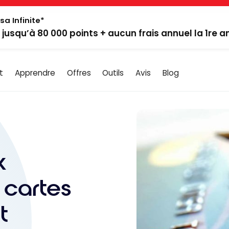
sa Infinite*
: jusqu’à 80 000 points + aucun frais annuel la 1re 
t
Apprendre
Offres
Outils
Avis
Blog
x
 cartes
t