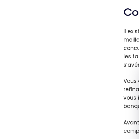
Co
Il ex
meill
concu
les t
s’avé
Vous 
refin
vous i
banqu
Avant
compt