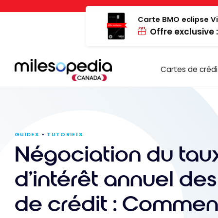
Passer
Panneau de gestion des cookies
au
Carte BMO eclipse Vi
Offre exclusive 
contenu
Cartes de crédi
GUIDES
TUTORIELS
Négociation du tau
d’intérêt annuel des
de crédit : Commen