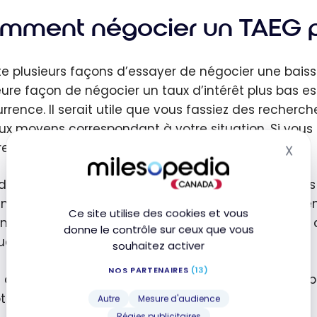
mment négocier un TAEG p
iste plusieurs façons d’essayer de négocier une bai
eure façon de négocier un taux d’intérêt plus bas es
rrence. Il serait utile que vous fassiez des recherc
aux moyens correspondant à votre situation. Si vou
rer utile dans vos négociations.
X
Mas
devez également savoir ce que les autres banques 
ancement. Vous pouvez le faire en téléphonant et e
Ce site utilise des cookies et vous
nscrivant auprès d’institutions financières en ligne 
donne le contrôle sur ceux que vous
e actuelle.
souhaitez activer
NOS PARTENAIRES
(13)
 de vous lancer et de commencer à faire du shoppi
e :
Autre
Mesure d'audience
Régies publicitaires