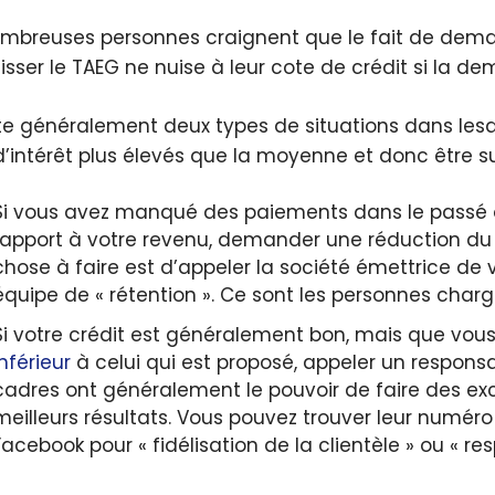
mbreuses personnes craignent que le fait de deman
isser le TAEG ne nuise à leur cote de crédit si la d
iste généralement deux types de situations dans lesq
d’intérêt plus élevés que la moyenne et donc être su
Si vous avez manqué des paiements dans le passé o
rapport à votre revenu, demander une réduction du t
chose à faire est d’appeler la société émettrice de
équipe de « rétention ». Ce sont les personnes cha
Si votre crédit est généralement bon, mais que vou
inférieur
à celui qui est proposé, appeler un respons
cadres ont généralement le pouvoir de faire des exce
meilleurs résultats. Vous pouvez trouver leur numér
Facebook pour « fidélisation de la clientèle » ou « re