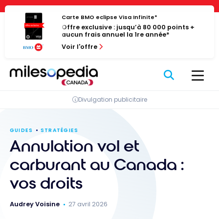
Passer
Panneau de gestion des cookies
au
Carte BMO eclipse Visa Infinite*
Offre exclusive : jusqu’à 80 000 points +
contenu
aucun frais annuel la 1re année*
Voir l'offre
Divulgation publicitaire
GUIDES
STRATÉGIES
Annulation vol et
carburant au Canada :
vos droits
Audrey Voisine
27 avril 2026