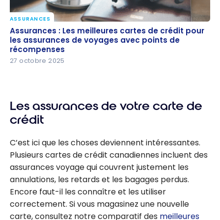
ASSURANCES
Assurances : Les meilleures cartes de crédit pour
Assurances : Les meilleures cartes de crédit pour
les assurances de voyages avec points de
les assurances de voyages avec points de
récompenses
récompenses
27 octobre 2025
Les assurances de votre carte de
crédit
C’est ici que les choses deviennent intéressantes.
Plusieurs cartes de crédit canadiennes incluent des
assurances voyage qui couvrent justement les
annulations, les retards et les bagages perdus.
Encore faut-il les connaître et les utiliser
correctement. Si vous magasinez une nouvelle
carte, consultez notre comparatif des
meilleures