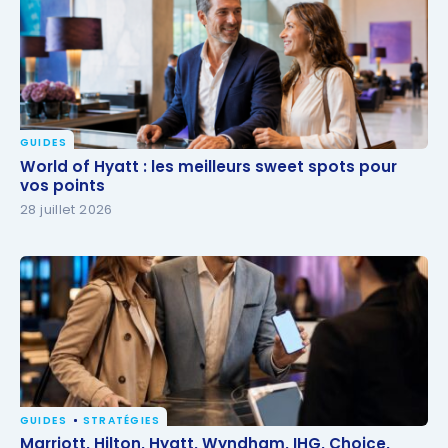
GUIDES
World of Hyatt : les meilleurs sweet spots pour vos
World of Hyatt : les meilleurs sweet spots pour
points
vos points
28 juillet 2026
GUIDES
STRATÉGIES
Marriott, Hilton, Hyatt, Wyndham, IHG, Choice,
Marriott, Hilton, Hyatt, Wyndham, IHG, Choice,