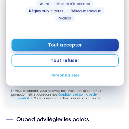
Autre
Mesure d'audience
Régies publicitaires
Réseaux sociaux
Vidéos
Abonnez-vous gratuitement à l'infolettre
Milesopedia pour recevoir les meilleures
stratégies de points, miles et cartes de
crédit, livrées chaque semaine dans votre
boîte courriel.
Tout accepter
Adresse courriel
Tout refuser
M'ABONNER
Personnaliser
En vous abonnant, vous recevrez nos infolettres et contenus
promotionnels et acceptez nos
Conditions et politique de
confidentialité
. Vous pouvez vous désabonner à tout moment.
Quand privilégier les points