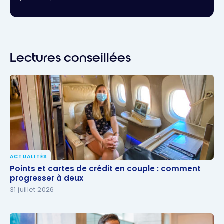
Lectures conseillées
ACTUALITÉS
Points et cartes de crédit en couple : comment
Points et cartes de crédit en couple : comment
progresser à deux
progresser à deux
31 juillet 2026