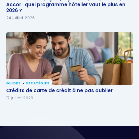
Accor : quel programme hôtelier vaut le plus en
Accor : quel programme hôtelier vaut le plus en
2026 ?
2026 ?
24 juillet 2026
GUIDES
STRATÉGIES
Crédits de carte de crédit à ne pas oublier
Crédits de carte de crédit à ne pas oublier
17 juillet 2026