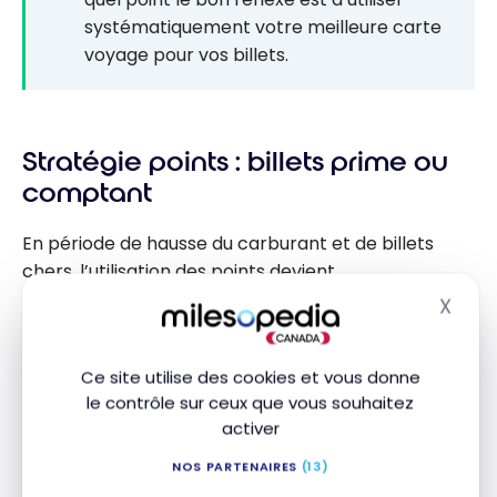
systématiquement votre meilleure carte
voyage pour vos billets.
Stratégie points : billets prime ou
comptant
En période de hausse du carburant et de billets
chers, l’utilisation des points devient
particulièrement intéressante. Un billet acheté
X
Masq
avec des points conserve sa valeur même si les prix
en argent grimpent. Cependant, attention : les
Ce site utilise des cookies et vous donne
compagnies augmentent aussi parfois le nombre
le contrôle sur ceux que vous souhaitez
de points requis ou les frais de carburant ajoutés
activer
aux billets prime. Pour bien comparer, consultez
notre guide des
programmes de fidélité
.
NOS PARTENAIRES
(13)