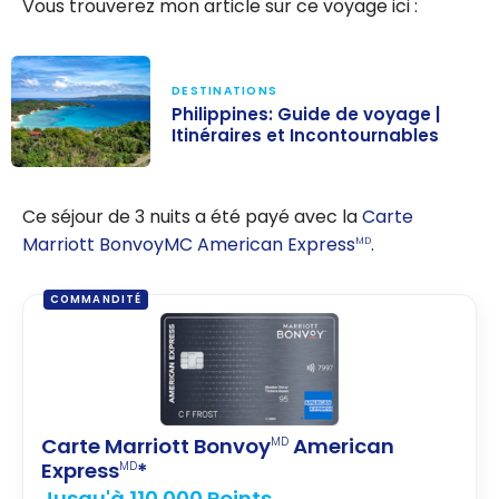
Vous trouverez mon article sur ce voyage ici :
DESTINATIONS
Philippines: Guide de voyage |
Itinéraires et Incontournables
Philippines:
Guide de
Ce séjour de 3 nuits a été payé avec la
Carte
voyage |
Marriott BonvoyMC American Express
.
MD
Itinéraires et
Incontournable
COMMANDITÉ
s
Carte Marriott Bonvoy
American
MD
Express
*
MD
Jusqu'à 110 000 Points