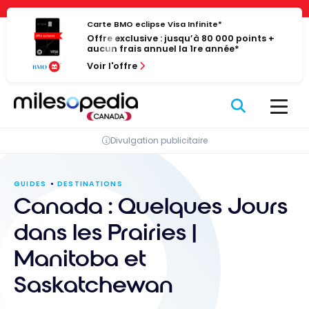
Passer
Panneau de gestion des cookies
au
Carte BMO eclipse Visa Infinite*
Offre exclusive : jusqu’à 80 000 points +
contenu
aucun frais annuel la 1re année*
Voir l'offre
Divulgation publicitaire
GUIDES
DESTINATIONS
Canada : Quelques Jours
dans les Prairies |
Manitoba et
Saskatchewan