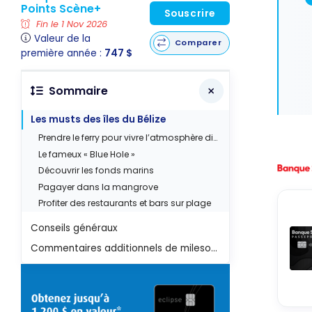
Points Scène+
Souscrire
Fin le 1 Nov 2026
Valeur de la
Comparer
première année :
747 $
Sommaire
Les musts des îles du Bélize
Prendre le ferry pour vivre l’atmosphère différente de l’autre Caye
Le fameux « Blue Hole »
Découvrir les fonds marins
Pagayer dans la mangrove
Profiter des restaurants et bars sur plage
Conseils généraux
Commentaires additionnels de milesopedia