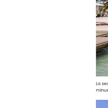
La se
minu