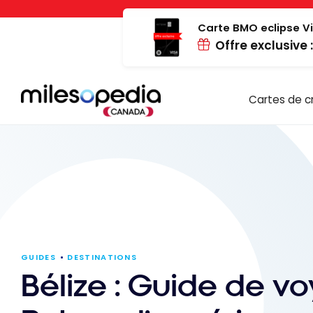
Passer
Panneau de gestion des cookies
au
Carte BMO eclipse Vi
Offre exclusive 
contenu
Cartes de c
GUIDES
DESTINATIONS
Bélize : Guide de vo