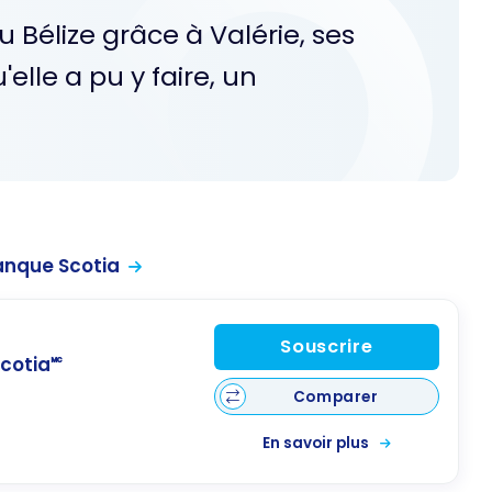
 Bélize grâce à Valérie, ses
'elle a pu y faire, un
anque Scotia
Souscrire
cotia🅪
Comparer
En savoir plus