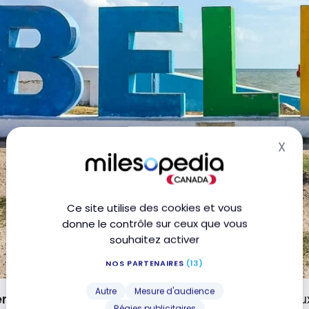
X
Mas
Ce site utilise des cookies et vous
donne le contrôle sur ceux que vous
souhaitez activer
NOS PARTENAIRES
(13)
Autre
Mesure d'audience
rgris Caye
et
Caye Caulker
sont les deux principaux
Régies publicitaires