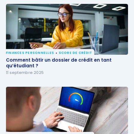
FINANCES PERSONNELLES
SCORE DE CRÉDIT
Comment bâtir un dossier de crédit en tant
Comment bâtir un dossier de crédit en tant
qu’étudiant ?
qu’étudiant ?
11 septembre 2025