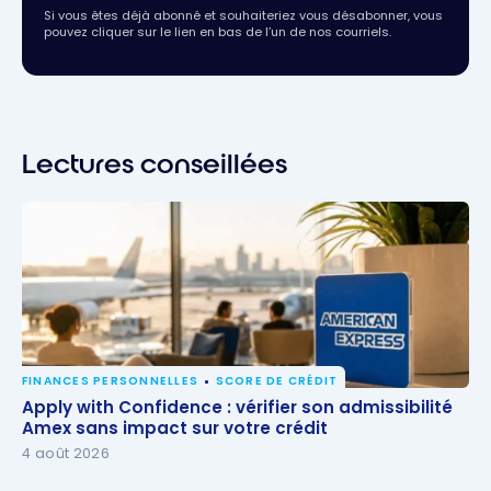
Si vous êtes déjà abonné et souhaiteriez vous désabonner, vous
pouvez cliquer sur le lien en bas de l’un de nos courriels.
Lectures conseillées
FINANCES PERSONNELLES
SCORE DE CRÉDIT
Apply with Confidence : vérifier son admissibilité
Apply with Confidence : vérifier son admissibilité
Amex sans impact sur votre crédit
Amex sans impact sur votre crédit
4 août 2026