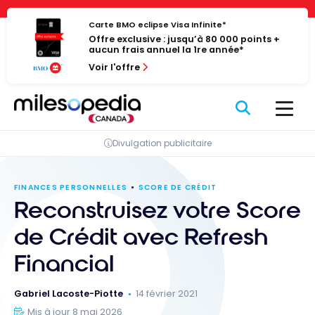
Passer
Panneau de gestion des cookies
au
Carte BMO eclipse Visa Infinite*
Offre exclusive : jusqu’à 80 000 points +
contenu
aucun frais annuel la 1re année*
Voir l'offre
Divulgation publicitaire
FINANCES PERSONNELLES
SCORE DE CRÉDIT
Reconstruisez votre Score
de Crédit avec Refresh
Financial
Gabriel Lacoste-Piotte
14 février 2021
Mis à jour 8 mai 2026