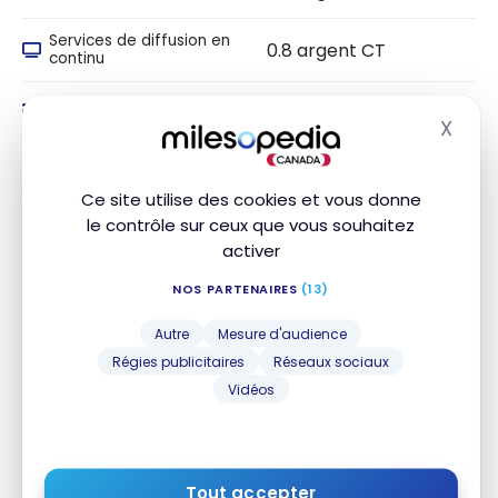
Services de diffusion en
0.8 argent CT
continu
0.8 argent CT
Transactions en ligne
X
Masq
0.8 argent CT
Fournitures de bureau
Ce site utilise des cookies et vous donne
le contrôle sur ceux que vous souhaitez
Assurance
activer
NOS PARTENAIRES
(13)
Assurance voyage
Autre
Mesure d'audience
Régies publicitaires
Réseaux sociaux
NOM DE
INCLUS
MONTANT
DURÉE
L'ASSURANCE
Vidéos
Assurance
médicale de
voyage
jusqu'à 64
ans
Tout accepter