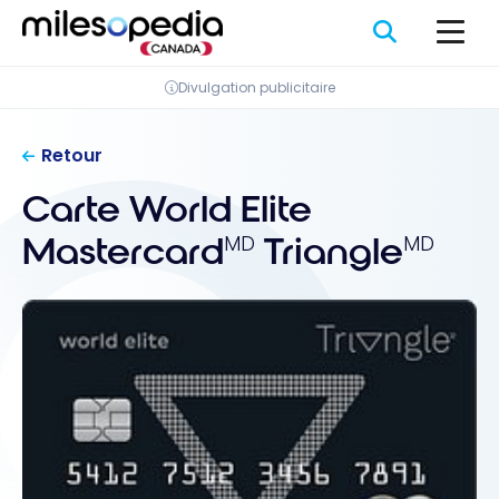
Passer
Panneau de gestion des cookies
au
contenu
Divulgation publicitaire
Retour
Carte World Elite
Mastercard
Triangle
MD
MD