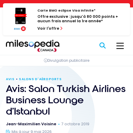
Passer
Panneau de gestion des cookies
au
Carte BMO eclipse Visa Infinite*
Offre exclusive : jusqu’à 80 000 points +
contenu
aucun frais annuel la 1re année*
Voir l'offre
Divulgation publicitaire
AVIS
SALONS D'AÉROPORTS
Avis: Salon Turkish Airlines
Business Lounge
d’Istanbul
Jean-Maximilien Voisine
7 octobre 2019
Mis à jour 9 mai 2026