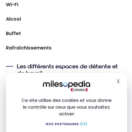
Wi-Fi
Alcool
Buffet
Rafraîchissements
Les différents espaces de détente et
de travail
X
Masq
Avec près de 800 places assises réparties sur
60,000 pieds carrés, le salon Turkish Airlines
Business Lounge est l’un des plus grands au monde.
Ce site utilise des cookies et vous donne
le contrôle sur ceux que vous souhaitez
Il y a donc différents espaces pour se détendre
activer
entre 2 vols.
NOS PARTENAIRES
(13)