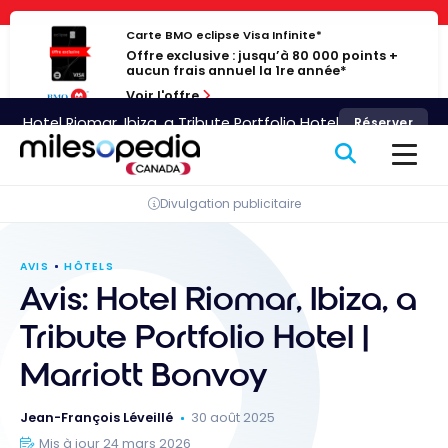
Passer
Panneau de gestion des cookies
au
Carte BMO eclipse Visa Infinite*
Offre exclusive : jusqu’à 80 000 points +
contenu
aucun frais annuel la 1re année*
Voir l'offre
Hotel Riomar, Ibiza, a Tribute Portfolio Hotel
Réserver
Divulgation publicitaire
AVIS
HÔTELS
Avis: Hotel Riomar, Ibiza, a
Tribute Portfolio Hotel |
Marriott Bonvoy
Jean-François Léveillé
30 août 2025
Mis à jour 24 mars 2026