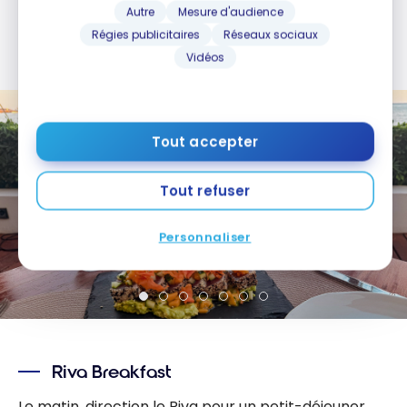
avec l’ambiance plus “dynamique” et énergique du
Autre
Mesure d'audience
W Ibiza. Ici, on dîne en toute sérénité, bercé par le
Régies publicitaires
Réseaux sociaux
bruit des vagues.
Vidéos
Tout accepter
Tout refuser
Personnaliser
Riva Breakfast
Le matin, direction le Riva pour un petit-déjeuner