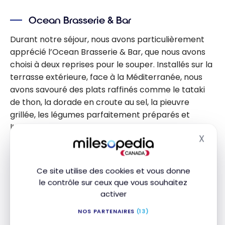
Ocean Brasserie & Bar
Durant notre séjour, nous avons particulièrement
apprécié l’Ocean Brasserie & Bar, que nous avons
choisi à deux reprises pour le souper. Installés sur la
terrasse extérieure, face à la Méditerranée, nous
avons savouré des plats raffinés comme le tataki
de thon, la dorade en croute au sel, la pieuvre
grillée, les légumes parfaitement préparés et
l’agneau tendre et savoureux.
X
Masq
Tout était maîtrisé, de la présentation à la cuisson,
et le service était irréprochable : attentif, souriant
Ce site utilise des cookies et vous donne
et discret. L’un des atouts de cet espace est son
le contrôle sur ceux que vous souhaitez
atmosphère paisible. Situé légèrement en retrait
activer
par rapport à l’animation du centre, l’hôtel profite
NOS PARTENAIRES
(13)
d’une intimité rare à Ibiza, une différence notable