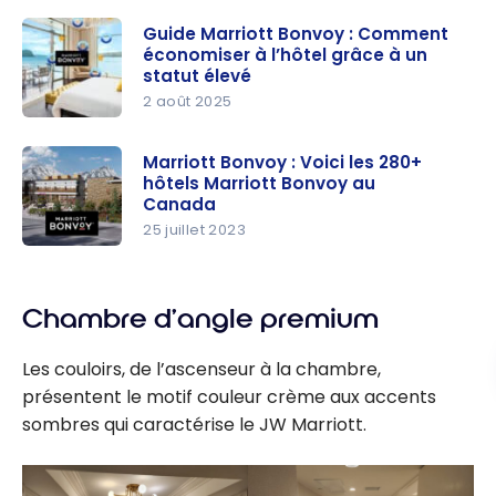
Marriott
obtenir des
Bonvoy :
Guide Marriott Bonvoy : Comment
nuits
économiser à l’hôtel grâce à un
combinez
gratuites à
statut élevé
le
l’hôtel
2 août 2025
certificat
Guide
de nuit
Marriott
Marriott Bonvoy : Voici les 280+
gratuite et
hôtels Marriott Bonvoy au
Bonvoy :
jusqu’à
Canada
Comment
25 000
25 juillet 2023
économise
points
Marriott
r à l’hôtel
Bonvoy :
grâce à un
Voici les
Chambre d’angle premium
statut
280+
élevé
Les couloirs, de l’ascenseur à la chambre,
hôtels
présentent le motif couleur crème aux accents
Marriott
sombres qui caractérise le JW Marriott.
Bonvoy au
Canada