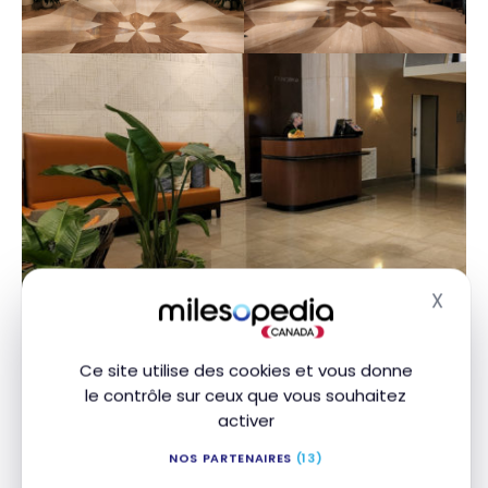
X
Masq
Ce site utilise des cookies et vous donne
le contrôle sur ceux que vous souhaitez
En tant que membre Titanum Elite, j’ai bénéficié
activer
d’un surclassement dans une chambre d’angle
NOS PARTENAIRES
(13)
haut de gamme au 25e étage, que j’avais réservée