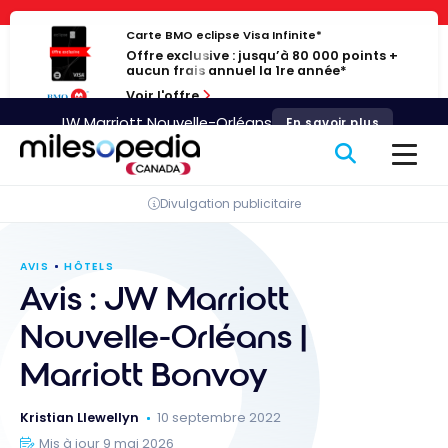
Passer
Panneau de gestion des cookies
au
Carte BMO eclipse Visa Infinite*
Offre exclusive : jusqu’à 80 000 points +
contenu
aucun frais annuel la 1re année*
Voir l'offre
JW Marriott Nouvelle-Orléans
En savoir plus
Divulgation publicitaire
AVIS
HÔTELS
Avis : JW Marriott
Nouvelle-Orléans |
Marriott Bonvoy
Kristian Llewellyn
10 septembre 2022
Mis à jour 9 mai 2026