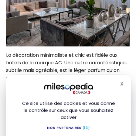
La décoration minimaliste et chic est fidèle aux
hôtels de la marque AC. Une autre caractéristique,
subtile mais agréable, est le léger parfum qu’on
peut déceler dans l’hôtel, les couloirs et dans la
X
chambre.
Masq
Ce site utilise des cookies et vous donne
AC Milan Sesto – Chambre
le contrôle sur ceux que vous souhaitez
activer
J’ai réservé la chambre Deluxe avec très grand lit
(king), et puisque mon profil de membre Marriott
NOS PARTENAIRES
(13)
Bonvoy indique que ma préférence de chambre est