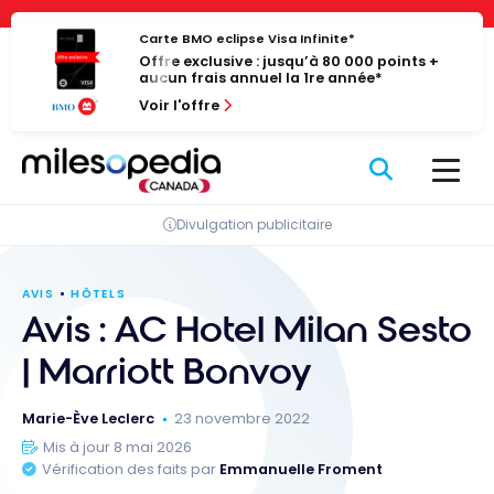
Passer
Panneau de gestion des cookies
au
Carte BMO eclipse Visa Infinite*
Offre exclusive : jusqu’à 80 000 points +
contenu
aucun frais annuel la 1re année*
Voir l'offre
Divulgation publicitaire
AVIS
HÔTELS
Avis : AC Hotel Milan Sesto
| Marriott Bonvoy
Marie-Ève Leclerc
23 novembre 2022
Mis à jour 8 mai 2026
Vérification des faits par
Emmanuelle Froment