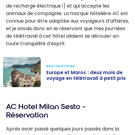
de recharge électrique !) et qui accepte les
animaux de compagnie. La marque hôtelière AC est
connue pour être adaptée aux voyageurs d’affaires,
et je savais donc en le réservant que mes journées
de télétravail à cet hôtel allaient se dérouler en
toute tranquillité d’esprit.
DESTINATIONS
Europe et Maroc : deux mois de
voyage en télétravail à petit prix
Europe et
Maroc : deux
AC Hotel Milan Sesto –
mois de voyage
en télétravail à
Réservation
petit prix
Après avoir passé quelques jours passés dans la