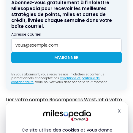
Abonnez-vous gratuitement à l'infolettre
Milesopedia pour recevoir les meilleures
stratégies de points, miles et cartes de
crédit, livrées chaque semaine dans votre
boîte courriel.
Adresse courriel
M'ABONNER
En vous abonnant, vous recevrez nos infolettres et contenus
promotionnels et acceptez nos
Conditions et politique de
confidentialité
. Vous pouvez vous désabonner à tout moment.
Lier votre compte Récompenses WestJet à votre
compte Skip vous offre les avantages suivants :
X
Masq
Obtenez 500 points WestJet juste pour avoir lié
vos comptes
Ce site utilise des cookies et vous donne