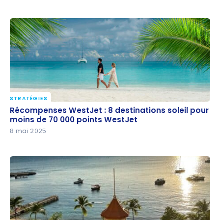
STRATÉGIES
Récompenses WestJet : 8 destinations soleil pour
Récompenses WestJet : 8 destinations soleil pour
moins de 70 000 points WestJet
moins de 70 000 points WestJet
8 mai 2025