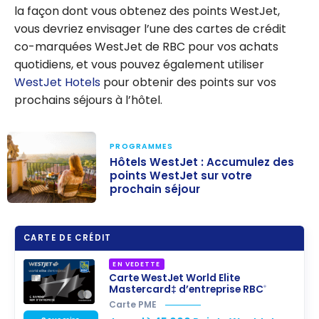
la façon dont vous obtenez des points WestJet,
vous devriez envisager l’une des cartes de crédit
co-marquées WestJet de RBC pour vos achats
quotidiens, et vous pouvez également utiliser
WestJet Hotels
pour obtenir des points sur vos
prochains séjours à l’hôtel.
PROGRAMMES
Hôtels WestJet : Accumulez des
points WestJet sur votre
prochain séjour
Hôtels
WestJet :
CARTE DE CRÉDIT
Accumulez des
points WestJet
EN VEDETTE
Carte WestJet World Elite
sur votre
Mastercard‡ d’entreprise RBC
®
prochain séjour
Carte PME