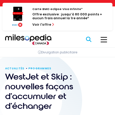
Passer
Panneau de gestion des cookies
au
Carte BMO eclipse Visa Infinite*
Offre exclusive : jusqu’à 80 000 points +
contenu
aucun frais annuel la 1re année*
Voir l'offre
Divulgation publicitaire
ACTUALITÉS
PROGRAMMES
WestJet et Skip :
nouvelles façons
d’accumuler et
d’échanger