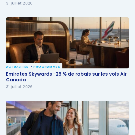
31 juillet 2026
ACTUALITÉS
PROGRAMMES
Emirates Skywards : 25 % de rabais sur les vols Air
Emirates Skywards : 25 % de rabais sur les vols Air
Canada
Canada
31 juillet 2026