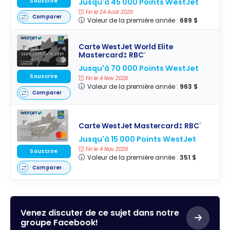
Souscrire
Jusqu'à 45 000 Points WestJet
Fin le 24 Août 2026
Comparer
Valeur de la première année :
689 $
Carte WestJet World Elite
Mastercard‡ RBC
®
Jusqu'à 70 000 Points WestJet
Souscrire
Fin le 4 Nov 2026
Valeur de la première année :
963 $
Comparer
Carte WestJet Mastercard‡ RBC
®
Jusqu'à 15 000 Points WestJet
Fin le 4 Nov 2026
Souscrire
Valeur de la première année :
351 $
Comparer
Venez discuter de ce sujet dans notre
groupe Facebook!