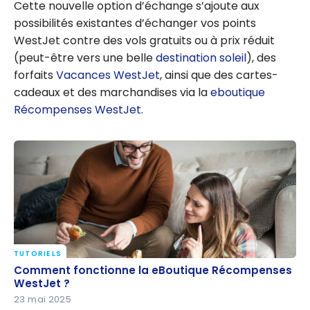
Cette nouvelle option d’échange s’ajoute aux
possibilités existantes d’échanger vos points
WestJet contre des vols gratuits ou à prix réduit
(peut-être vers une belle
destination soleil
), des
forfaits
Vacances WestJet
, ainsi que des cartes-
cadeaux et des marchandises via la
eboutique
Récompenses WestJet
.
TUTORIELS
Comment fonctionne la eBoutique Récompenses
Comment fonctionne la eBoutique Récompenses
WestJet ?
WestJet ?
23 mai 2025