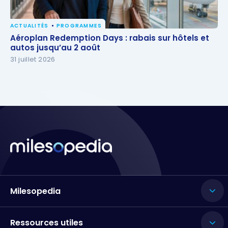
ACTUALITÉS
PROGRAMMES
Aéroplan Redemption Days : rabais sur hôtels et
Aéroplan Redemption Days : rabais sur hôtels et
autos jusqu’au 2 août
autos jusqu’au 2 août
31 juillet 2026
Milesopedia
Ressources utiles