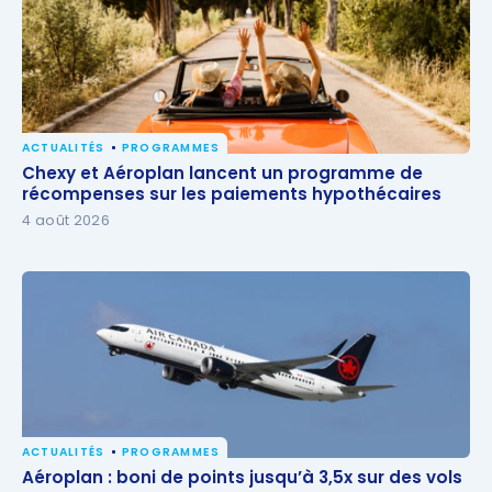
ACTUALITÉS
PROGRAMMES
Chexy et Aéroplan lancent un programme de
Chexy et Aéroplan lancent un programme de
récompenses sur les paiements hypothécaires
récompenses sur les paiements hypothécaires
4 août 2026
ACTUALITÉS
PROGRAMMES
Aéroplan : boni de points jusqu’à 3,5x sur des vols
Aéroplan : boni de points jusqu’à 3,5x sur des vols