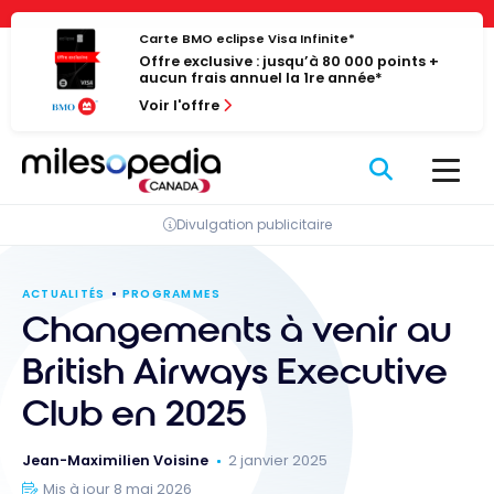
Passer
Panneau de gestion des cookies
au
Carte BMO eclipse Visa Infinite*
Offre exclusive : jusqu’à 80 000 points +
contenu
aucun frais annuel la 1re année*
Voir l'offre
Divulgation publicitaire
ACTUALITÉS
PROGRAMMES
Changements à venir au
British Airways Executive
Club en 2025
Jean-Maximilien Voisine
2 janvier 2025
Mis à jour 8 mai 2026