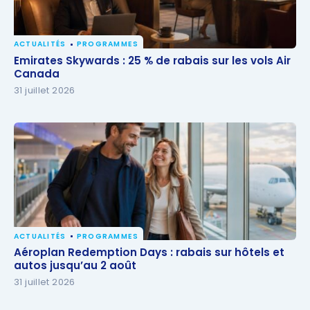
ACTUALITÉS
PROGRAMMES
Emirates Skywards : 25 % de rabais sur les vols Air
Emirates Skywards : 25 % de rabais sur les vols Air
Canada
Canada
31 juillet 2026
ACTUALITÉS
PROGRAMMES
Aéroplan Redemption Days : rabais sur hôtels et
Aéroplan Redemption Days : rabais sur hôtels et
autos jusqu’au 2 août
autos jusqu’au 2 août
31 juillet 2026