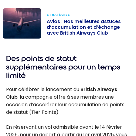
STRATÉGIES
Avios : Nos meilleures astuces
d’accumulation et d’échange
avec British Airways Club
Avios : Nos
meilleures
Des points de statut
astuces
d’accumulation
supplémentaires pour un temps
et d’échange
limité
avec British
Airways Club
Pour célébrer le lancement du
British Airways
Club
, la compagnie offre à ses membres une
occasion d’accélérer leur accumulation de points
de statut (Tier Points).
En réservant un vol admissible avant le 14 février
2025, pour un départ à partir du 1er avril 2025, vous