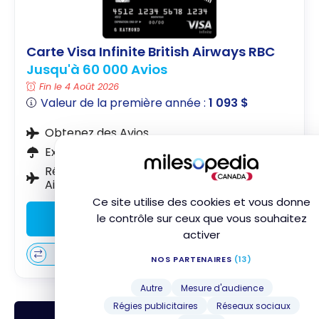
Carte Visa Infinite British Airways RBC
Jusqu'à 60 000 Avios
Fin le 4 Août 2026
Valeur de la première année :
1 093 $
Obtenez des Avios
Excellentes assurances
Réduction de 10 % sur les vols de British
Airways
Ce site utilise des cookies et vous donne
Souscrire
le contrôle sur ceux que vous souhaitez
activer
Comparer
En savoir plus
NOS PARTENAIRES
(13)
Autre
Mesure d'audience
Régies publicitaires
Réseaux sociaux