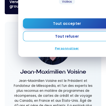
Venez discuter de ce sujet dans notre
Vidéos
groupe Facebook!
Tout accepter
Tout refuser
Personnaliser
Jean-Maximilien Voisine
Jean-Maximilien Voisine est le Président et
Fondateur de Milesopedia, et l’un des experts les
plus reconnus en matière de programmes de
récompenses, de cartes de crédit et de voyage
au Canada, en France et aux États-Unis. Âgé de
40 ans et père de deux enfants, il a exploré plus