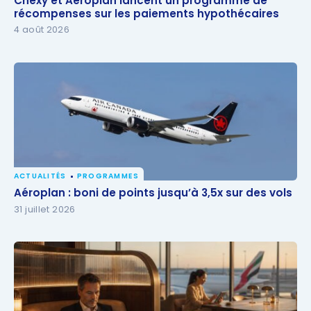
Chexy et Aéroplan lancent un programme de
récompenses sur les paiements hypothécaires
récompenses sur les paiements hypothécaires
4 août 2026
ACTUALITÉS
PROGRAMMES
Aéroplan : boni de points jusqu’à 3,5x sur des vols
Aéroplan : boni de points jusqu’à 3,5x sur des vols
31 juillet 2026