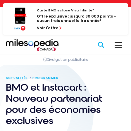
Passer
Panneau de gestion des cookies
au
Carte BMO eclipse Visa Infinite*
Offre exclusive : jusqu’à 80 000 points +
contenu
aucun frais annuel la 1re année*
Voir l'offre
Divulgation publicitaire
ACTUALITÉS
PROGRAMMES
BMO et Instacart :
Nouveau partenariat
pour des économies
exclusives