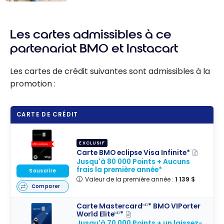
Guide :
Comment
Les cartes admissibles à ce
utiliser les
points BMO
partenariat BMO et Instacart
Récompenses
pour maximiser
Les cartes de crédit suivantes sont admissibles à la
leur valeur
promotion :
CARTE DE CRÉDIT
EXCLUSIF
Carte BMO eclipse Visa Infinite*
Jusqu'à 80 000 Points + Aucuns
frais la première année*
Souscrire
Valeur de la première année :
1 139 $
Comparer
Carte Mastercard
* BMO VIPorter
MD
World Elite
*
MD
Jusqu'à 70 000 Points + un laissez-