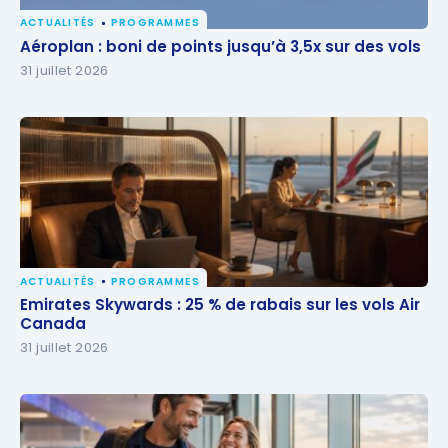
ACTUALITÉS
PROGRAMMES
Aéroplan : boni de points jusqu’à 3,5x sur des vols
Aéroplan : boni de points jusqu’à 3,5x sur des vols
31 juillet 2026
ACTUALITÉS
PROGRAMMES
Emirates Skywards : 25 % de rabais sur les vols Air
Emirates Skywards : 25 % de rabais sur les vols Air
Canada
Canada
31 juillet 2026