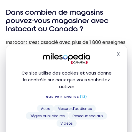
meilleures
Dans combien de magasins
astuces pour
économiser en
pouvez-vous magasiner avec
entrepôt
Instacart au Canada ?
Instacart s’est associé avec plus de 1 800 enseignes
nationales, régionales et locales à travers
X
Masq
l’Amérique du Nord, offrant l’accès à près de
100 000 magasins. Au Canada, vous pouvez
magasiner chez des détaillants populaires comme :
Ce site utilise des cookies et vous donne
le contrôle sur ceux que vous souhaitez
Loblaws et ses bannières
(Maxi, Real Canadian
activer
Superstore, Provigo, No Frills, etc.)
NOS PARTENAIRES
(13)
Metro, Metro Plus et Super C
Autre
Mesure d'audience
Sobeys et ses affiliés
(IGA, Foodland, etc.)
Régies publicitaires
Réseaux sociaux
Costco
(dans certaines régions)
Vidéos