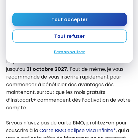
Pharmacies
(Pharmaprix, Jean Coutu)
Détaillants spécialisés
locaux et régionaux
(Dollarama, Sephora,
Walmart
, Linen Chest,
Tout accepter
LUSH, Michaels, Tigre Géant, etc.)
Tout refuser
Partenariat BMO et Instacart
Personnaliser
Le partenariat entre BMO et Instacart est valide
jusqu’au
31 octobre 2027
. Tout de même, je vous
recommande de vous inscrire rapidement pour
commencer à bénéficier des avantages dès
maintenant, surtout que les mois gratuits
d’Instacart+ commencent dès l’activation de votre
compte.
Si vous n’avez pas de carte BMO, profitez-en pour
souscrire à la
Carte BMO eclipse Visa Infinite*
, qui a