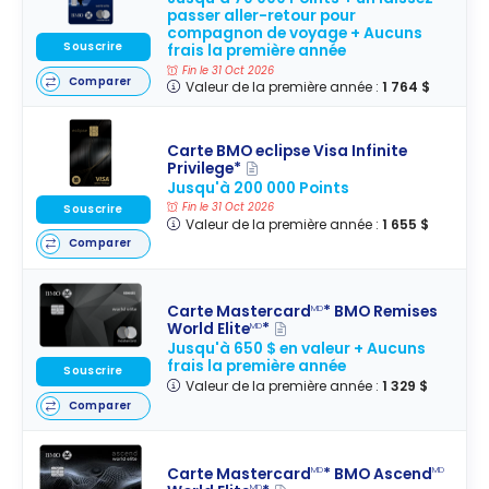
passer aller-retour pour
compagnon de voyage + Aucuns
Souscrire
frais la première année
Fin le 31 Oct 2026
Comparer
Valeur de la première année :
1 764 $
Carte BMO eclipse Visa Infinite
Privilege*
Jusqu'à 200 000 Points
Fin le 31 Oct 2026
Souscrire
Valeur de la première année :
1 655 $
Comparer
Carte Mastercard
* BMO Remises
MD
World Elite
*
MD
Jusqu'à 650 $ en valeur + Aucuns
frais la première année
Souscrire
Valeur de la première année :
1 329 $
Comparer
Carte Mastercard
* BMO Ascend
MD
MD
MD