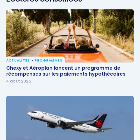
ACTUALITÉS
PROGRAMMES
Chexy et Aéroplan lancent un programme de
Chexy et Aéroplan lancent un programme de
récompenses sur les paiements hypothécaires
récompenses sur les paiements hypothécaires
4 août 2026