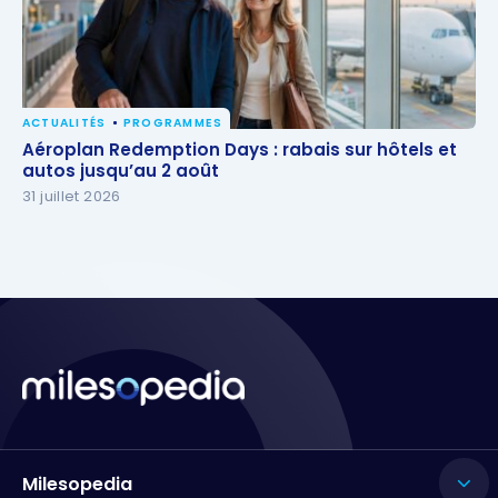
ACTUALITÉS
PROGRAMMES
Aéroplan Redemption Days : rabais sur hôtels et
Aéroplan Redemption Days : rabais sur hôtels et
autos jusqu’au 2 août
autos jusqu’au 2 août
31 juillet 2026
Milesopedia