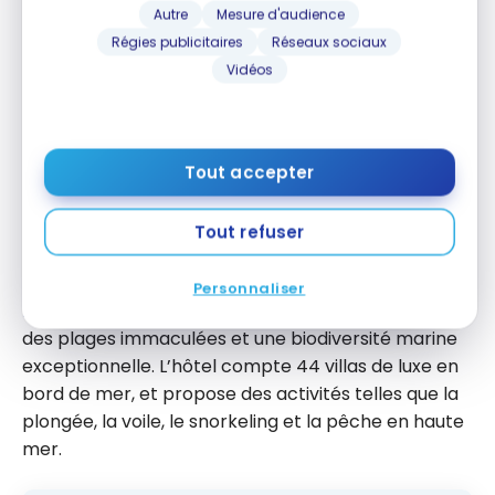
Autre
Mesure d'audience
Régies publicitaires
Réseaux sociaux
Vidéos
En Afrique
Tout accepter
Tout refuser
Anantara Bazaruto Island Resort
Sur l’île de Bazaruto au Mozambique, l’
Anantara
Personnaliser
Bazaruto Island Resort
est un havre de luxe avec
des plages immaculées et une biodiversité marine
exceptionnelle. L’hôtel compte 44 villas de luxe en
bord de mer, et propose des activités telles que la
plongée, la voile, le snorkeling et la pêche en haute
mer.