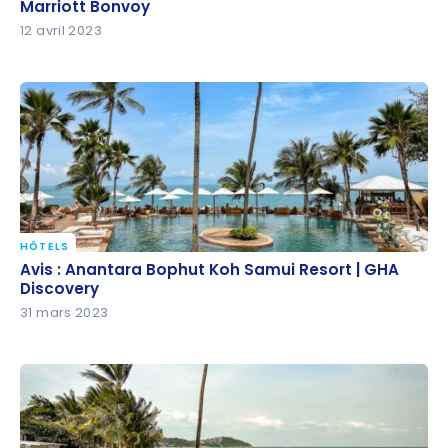
Marriott Bonvoy
Marriott Bonvoy
12 avril 2023
HÔTELS
Avis : Anantara Bophut Koh Samui Resort | GHA
Avis : Anantara Bophut Koh Samui Resort | GHA
Discovery
Discovery
31 mars 2023