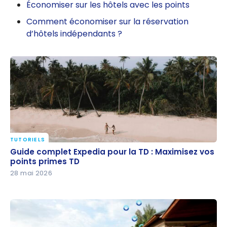
Économiser sur les hôtels avec les points
Comment économiser sur la réservation
d’hôtels indépendants ?
TUTORIELS
Guide complet Expedia pour la TD : Maximisez vos
Guide complet Expedia pour la TD : Maximisez vos
points primes TD
points primes TD
28 mai 2026