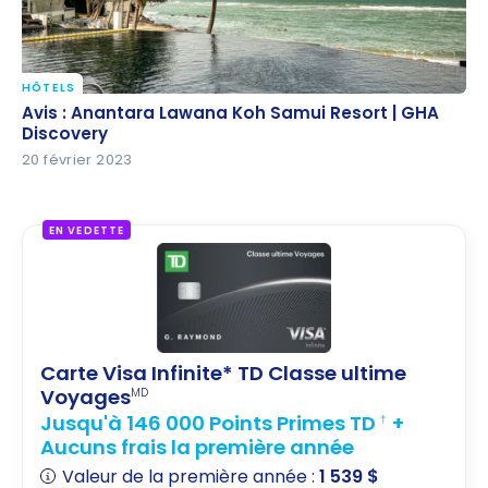
HÔTELS
Avis : Anantara Lawana Koh Samui Resort | GHA
Avis : Anantara Lawana Koh Samui Resort | GHA
Discovery
Discovery
20 février 2023
EN VEDETTE
Carte Visa Infinite* TD Classe ultime
Voyages
MD
Jusqu'à 146 000 Points Primes TD
+
†
Aucuns frais la première année
Valeur de la première année :
1 539 $