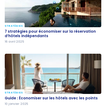
STRATÉGIES
7 stratégies pour économiser sur la réservation
7 stratégies pour économiser sur la réservation
d’hôtels indépendants
d’hôtels indépendants
16 avril 2025
STRATÉGIES
Guide : Économiser sur les hôtels avec les points
Guide : Économiser sur les hôtels avec les points
10 janvier 2025