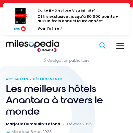
Passer
Panneau de gestion des cookies
au
Carte BMO eclipse Visa Infinite*
Offre exclusive : jusqu’à 80 000 points +
contenu
aucun frais annuel la 1re année*
Voir l'offre
Divulgation publicitaire
ACTUALITÉS
HÉBERGEMENTS
Les meilleurs hôtels
Anantara à travers le
monde
Marjorie Dumoulin-Lafond
9 février 2025
Mis à jour 8 mai 2026