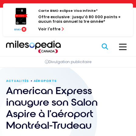
Passer
Panneau de gestion des cookies
au
Carte BMO eclipse Visa Infinite*
Offre exclusive : jusqu’à 80 000 points +
contenu
aucun frais annuel la 1re année*
Voir l'offre
Divulgation publicitaire
ACTUALITÉS
AÉROPORTS
American Express
inaugure son Salon
Aspire à l’aéroport
Montréal-Trudeau