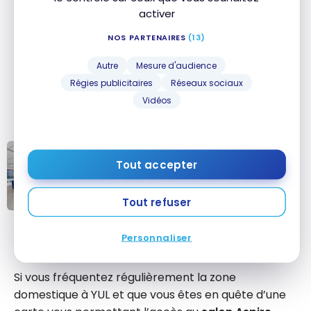
Compagnon d’aéroport Visa
et avec le réseau
activer
DragonPass, notamment. Consultez notre
guide sur
NOS PARTENAIRES
(13)
l’accès aux salons d’aéroports
pour plus de détails.
Autre
Mesure d'audience
Il est important de noter que pour ce salon, les
Régies publicitaires
Réseaux sociaux
titulaires des cartes American Express nommées
Vidéos
ci-dessus ont priorité
.
STRATÉGIES
Tout accepter
Comment accéder aux salons VIP
d’aéroport?
Tout refuser
Comment
accéder aux
Personnaliser
Notre recommandation
salons VIP
d’aéroport?
Si vous fréquentez régulièrement la zone
domestique à YUL et que vous êtes en quête d’une