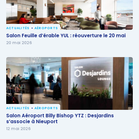
ACTUALITÉS
AÉROPORTS
Salon Feuille d’érable YUL : réouverture le 20 mai
Salon Feuille d’érable YUL : réouverture le 20 mai
20 mai 2026
ACTUALITÉS
AÉROPORTS
Salon Aéroport Billy Bishop YTZ : Desjardins
Salon Aéroport Billy Bishop YTZ : Desjardins
s’associe à Nieuport
s’associe à Nieuport
12 mai 2026