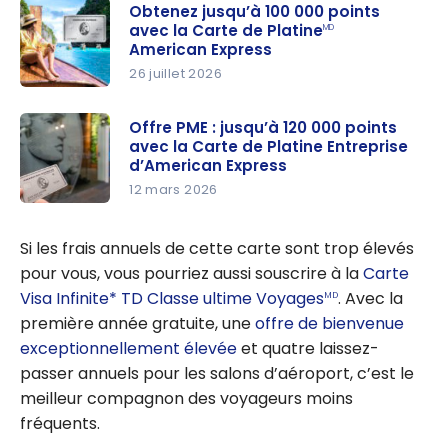
Obtenez jusqu’à 100 000 points
avec la Carte de Platine
MD
American Express
26 juillet 2026
Obtenez
jusqu’à
Offre PME : jusqu’à 120 000 points
avec la Carte de Platine Entreprise
100 000
d’American Express
points
12 mars 2026
avec la
Offre PME :
Carte de
jusqu’à
Si les frais annuels de cette carte sont trop élevés
Platine
MD
120 000
pour vous, vous pourriez aussi souscrire à la
Carte
American
points
Visa Infinite* TD Classe ultime Voyages
. Avec la
Express
MD
avec la
première année gratuite, une
offre de bienvenue
Carte de
exceptionnellement élevée
et quatre laissez-
Platine
passer annuels pour les salons d’aéroport, c’est le
Entreprise
meilleur compagnon des voyageurs moins
d’America
fréquents.
n Express