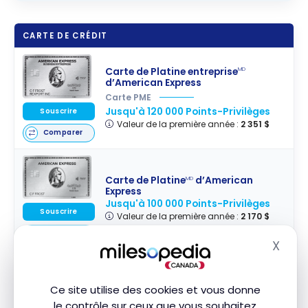
CARTE DE CRÉDIT
Carte de Platine entreprise
MD
d’American Express
Carte PME
Jusqu'à 120 000 Points-Privilèges
Souscrire
Valeur de la première année :
2 351 $
Comparer
Carte de Platine
d’American
MD
Express
Jusqu'à 100 000 Points-Privilèges
Souscrire
Valeur de la première année :
2 170 $
Comparer
X
Masq
Il est possible d’accéder au salon Aspire AMEX avec
Ce site utilise des cookies et vous donne
d’autres cartes de crédit grâce au
programme
le contrôle sur ceux que vous souhaitez