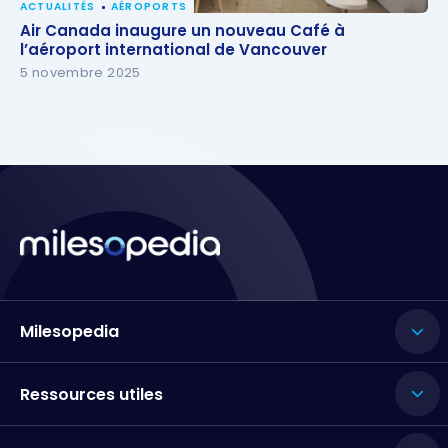
ACTUALITÉS
AÉROPORTS
Air Canada inaugure un nouveau Café à l’aéroport
Air Canada inaugure un nouveau Café à
international de Vancouver
l’aéroport international de Vancouver
5 novembre 2025
Milesopedia
Ressources utiles