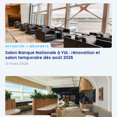
ACTUALITÉS
AÉROPORTS
Salon Banque Nationale à YUL : rénovation et salon
Salon Banque Nationale à YUL : rénovation et
temporaire dès août 2026
salon temporaire dès août 2026
21 mars 2026