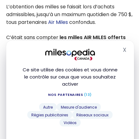
L’obtention des milles se faisait lors d’achats
admissibles, jusqu’à un maximum quotidien de 750 $,
tous partenaires
Air Miles
confondus.
C’était sans compter
les milles AIR MILES offerts
en prime
sur certains articles ou lors de promotions
X
Masq
en temps régulier.
Ce site utilise des cookies et vous donne
Utiliser des points (historique)
le contrôle sur ceux que vous souhaitez
activer
Pour ceux qui utilisaient leurs milles AIR MILES afin
NOS PARTENAIRES
(13)
d’économiser sur leur facture, l’échange de
95
milles équivalait à 10 $
.
Autre
Mesure d'audience
Régies publicitaires
Réseaux sociaux
Deux exclusions s’appliquaient cependant sur
Vidéos
l’utilisation de milles Argent d’AIR MILES :