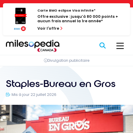
Passer
Panneau de gestion des cookies
au
Carte BMO eclipse Visa Infinite*
Offre exclusive : jusqu’à 80 000 points +
contenu
aucun frais annuel la 1re année*
Voir l'offre
Divulgation publicitaire
Staples-Bureau en Gros
Mis à jour 22 juillet 2026