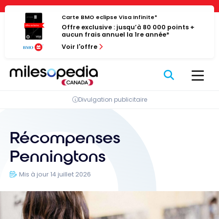
Passer
Panneau de gestion des cookies
au
Carte BMO eclipse Visa Infinite*
Offre exclusive : jusqu’à 80 000 points +
contenu
aucun frais annuel la 1re année*
Voir l'offre
Divulgation publicitaire
Récompenses
Penningtons
Mis à jour 14 juillet 2026