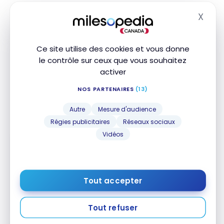
en magasin à l’exception des
cartes-cadeaux
.
X
Masq
Ils doivent être utilisés lors d’une seule
transaction. Le montant inutilisé sera perdu.
Ce site utilise des cookies et vous donne
Enfin, un seul coupon
récompense
est valide
le contrôle sur ceux que vous souhaitez
par achat.
activer
NOS PARTENAIRES
(13)
Foire aux questions
Autre
Mesure d'audience
Régies publicitaires
Réseaux sociaux
Vidéos
Comment s’inscrire au programme Mission
Mode de Penningtons ?
Tout accepter
C’est très simple ! Il suffit de remplir ce
formulaire en ligne
ou en magasin.
Tout refuser