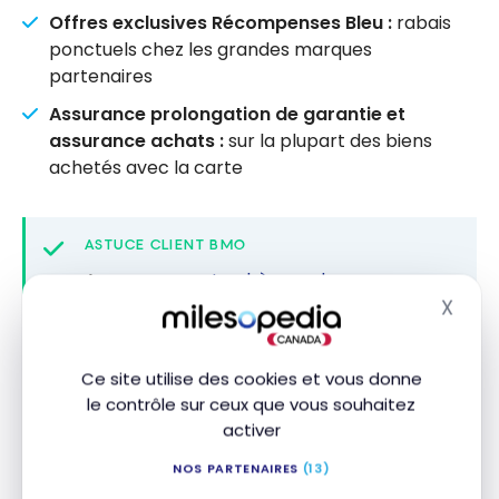
Offres exclusives Récompenses Bleu :
rabais
ponctuels chez les grandes marques
partenaires
Assurance prolongation de garantie et
assurance achats :
sur la plupart des biens
achetés avec la carte
ASTUCE CLIENT BMO
Avec un
compte chèques du programme
X
Privilège BMO
, vous obtenez un rabais de
Masq
150 $ sur les frais annuels de la carte. Pour
les années suivantes, cela ramène les
Ce site utilise des cookies et vous donne
frais à 0 $ aussi longtemps que le compte
le contrôle sur ceux que vous souhaitez
chèques reste actif et admissible.
activer
NOS PARTENAIRES
(13)