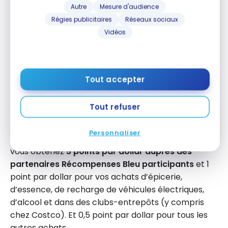
Autre
Mesure d'audience
Carte Mastercard
MD
* BMO
Régies publicitaires
Réseaux sociaux
Récompenses Bleu
Vidéos
Avec cette offre pour la
Carte Mastercard BMO
Récompenses Bleu
, vous obtenez
20 000 points
Récompenses Bleu
en prime de bienvenue. De plus,
Tout accepter
vous bénéficiez d’un taux d’intérêt de bienvenue de
0,99 % sur les transferts de solde pendant neuf
Tout refuser
mois.
Personnaliser
Avec la
Carte Mastercard BMO Récompenses Bleu
,
vous obtenez
5 points par dollar auprès des
partenaires Récompenses Bleu participants
et 1
point par dollar pour vos achats d’épicerie,
d’essence, de recharge de véhicules électriques,
d’alcool et dans des clubs-entrepôts (y compris
chez Costco). Et 0,5 point par dollar pour tous les
autres achats.