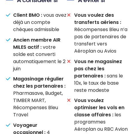
À considérer si
À éviter si
Client BMO :
vous avez
Vous voulez des
déjà un compte
transferts aériens :
chèques admissible
Récompenses Bleu n’a
pas de partenaires de
Ancien membre AIR
transfert vers
MILES actif :
votre
Aéroplan ou Avios
solde est converti
automatiquement le 2
Vous ne magasinez
juin
pas chez les
partenaires :
sans le
Magasinage régulier
10x, le taux de base
chez les partenaires :
reste modeste
Pharmasave, Budget,
TIMBER MART,
Vous voulez
Récompenses Bleu
optimiser les vols en
Travel
classe affaires :
les
programmes
Voyageur
Aéroplan ou RBC Avion
occasionnel :
4