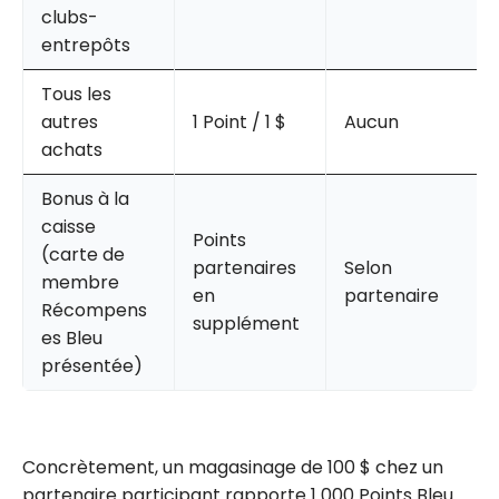
clubs-
entrepôts
Tous les
autres
1 Point / 1 $
Aucun
achats
Bonus à la
caisse
Points
(carte de
partenaires
Selon
membre
en
partenaire
Récompens
supplément
es Bleu
présentée)
Concrètement, un magasinage de 100 $ chez un
partenaire participant rapporte 1 000 Points Bleu