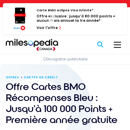
Passer
Panneau de gestion des cookies
au
Carte BMO eclipse Visa Infinite*
Offre exclusive : jusqu’à 80 000 points +
contenu
aucun frais annuel la 1re année*
Voir l'offre
Divulgation publicitaire
OFFRES
CARTES DE CRÉDIT
Offre Cartes BMO
Récompenses Bleu :
Jusqu’à 100 000 Points +
Première année gratuite