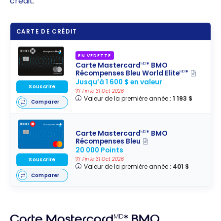
crédit
.
CARTE DE CRÉDIT
EN VEDETTE
Carte Mastercard
* BMO
MD
Récompenses Bleu World Elite
*
MD
Jusqu’à 1 600 $ en valeur
Souscrire
Fin le 31 Oct 2026
Valeur de la première année :
1 193 $
Comparer
Carte Mastercard
* BMO
MD
Récompenses Bleu
20 000 Points
Fin le 31 Oct 2026
Souscrire
Valeur de la première année :
401 $
Comparer
Carte Mastercard
MD
* BMO