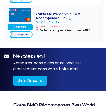
Carte Mastercard
* BMO
MD
Récompenses Bleu
20 000 Points
Fin le 31 Oct 2026
Souscrire
Valeur de la première année :
401 $
Comparer
Ne ratez rien !
Actualités, bons plans et nouveautés
directement dans votre boîte mail.
Je m’inscris
Carte BMO Récompenses Bleu World