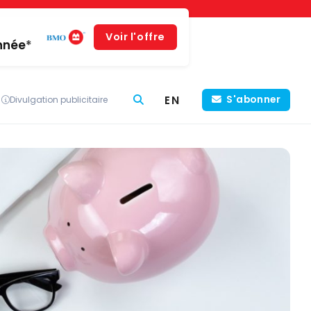
Voir l'offre
année*
EN
S'abonner
Divulgation publicitaire