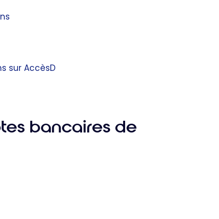
ins
s sur AccèsD
ptes bancaires de