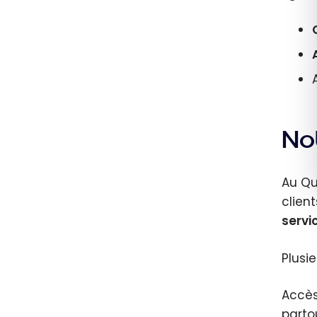
Not
Au Qu
clien
servi
Plusi
Accès
parto