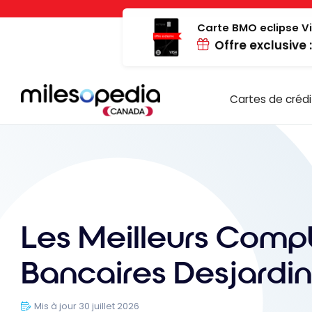
Passer
Panneau de gestion des cookies
au
Carte BMO eclipse Vi
Offre exclusive 
contenu
Cartes de crédi
Les Meilleurs Comp
Bancaires Desjardin
Mis à jour 30 juillet 2026