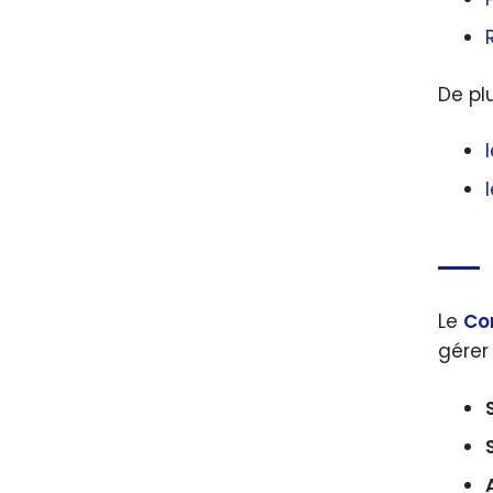
De pl
Le
Co
gérer