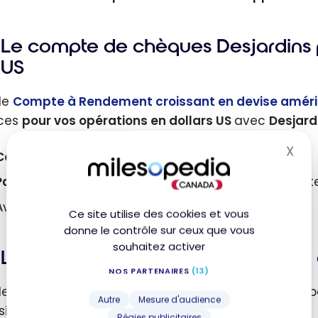
Le compte de chèques Desjardins p
US
le
Compte à Rendement croissant en devise améric
nces
pour vos opérations en dollars US
avec
Desjard
X
Mas
Compte chèques avec intérêts
Pas de frais de service
pour vos opérations courant
Avec taux d’intérêt versé
Ce site utilise des cookies et vous
donne le contrôle sur ceux que vous
souhaitez activer
Le compte à rendement supérieur 
NOS PARTENAIRES
(13)
le
Compte à haut rendement de Desjardins
, vous 
Autre
Mesure d'audience
si vous maintenez un solde élevé:
Régies publicitaires