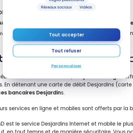
Réseaux sociaux
Vidéos
Obtenez un rendement supérieur
Aucun frais de service pour les opérations courant
Avec taux d’intérêt versé, fonction du solde mainte
Tout accepter
Tout refuser
re avis sur la banque Desja
Personnaliser
ébec et ailleurs au Canada,
Desjardins en ligne
off
ts. En détenant une carte de débit Desjardins (cart
ces bancaires Desjardin
s.
eurs services en ligne et mobiles sont offerts par l
D est le service Desjardins Internet et mobile le plu
ut, en tout temps et de manière sécuritaire. Vous 