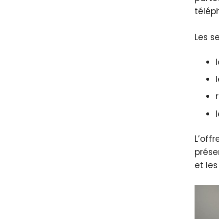
télép
Les s
L’off
prése
et les