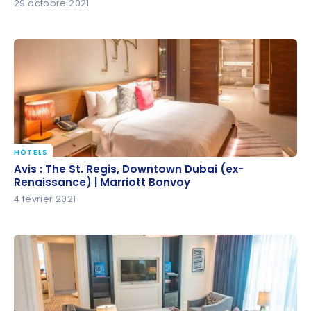
29 octobre 2021
HÔTELS
Avis : The St. Regis, Downtown Dubai (ex-
Avis : The St. Regis, Downtown Dubai (ex-
Renaissance) | Marriott Bonvoy
Renaissance) | Marriott Bonvoy
4 février 2021