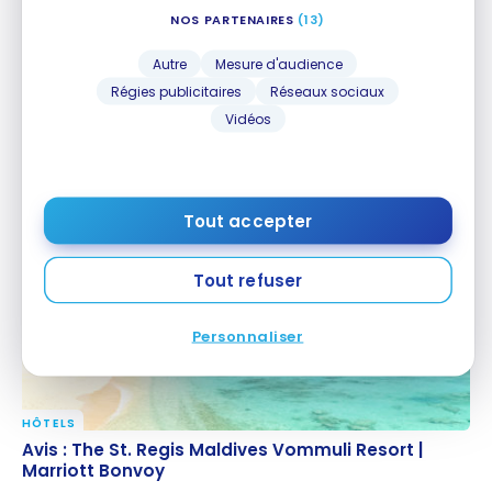
NOS PARTENAIRES
(13)
Autre
Mesure d'audience
Régies publicitaires
Réseaux sociaux
Vidéos
HÔTELS
Avis : The St. Regis Mexico City | Marriott Bonvoy
Avis : The St. Regis Mexico City | Marriott Bonvoy
5 novembre 2021
Tout accepter
Tout refuser
Personnaliser
HÔTELS
Avis : The St. Regis Maldives Vommuli Resort |
Avis : The St. Regis Maldives Vommuli Resort |
Marriott Bonvoy
Marriott Bonvoy