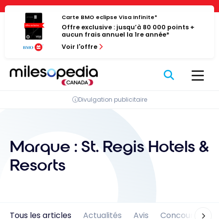
Passer
Panneau de gestion des cookies
au
Carte BMO eclipse Visa Infinite*
Offre exclusive : jusqu’à 80 000 points +
contenu
aucun frais annuel la 1re année*
Voir l'offre
Divulgation publicitaire
Marque :
St. Regis Hotels &
Resorts
Tous les articles
Actualités
Avis
Concours
En