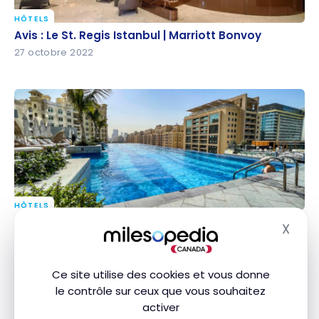
HÔTELS
Avis : Le St. Regis Istanbul | Marriott Bonvoy
Avis : Le St. Regis Istanbul | Marriott Bonvoy
27 octobre 2022
HÔTELS
Avis : The St. Regis Dubai, The Palm | Marriott
Avis : The St. Regis Dubai, The Palm | Marriott
X
Masq
Bonvoy
Bonvoy
19 mars 2022
Ce site utilise des cookies et vous donne
le contrôle sur ceux que vous souhaitez
activer