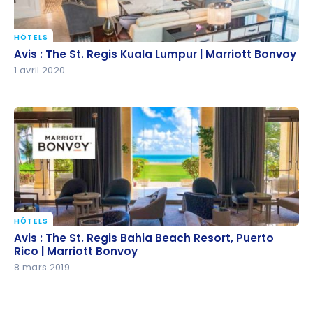
HÔTELS
Avis : The St. Regis Kuala Lumpur | Marriott Bonvoy
Avis : The St. Regis Kuala Lumpur | Marriott Bonvoy
1 avril 2020
HÔTELS
Avis : The St. Regis Bahia Beach Resort, Puerto Rico |
Avis : The St. Regis Bahia Beach Resort, Puerto
Marriott Bonvoy
Rico | Marriott Bonvoy
8 mars 2019