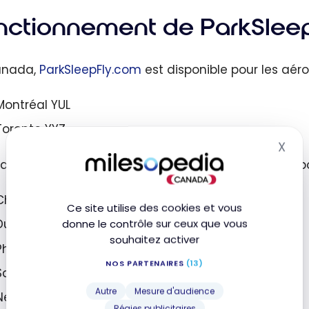
nctionnement de ParkSlee
anada,
ParkSleepFly.com
est disponible pour les aéro
Montréal YUL
Toronto YYZ
X
Mas
tats-Unis, le site touche aussi tous les grands aéro
Chicago O’hare ORD
Ce site utilise des cookies et vous
Dulles IAD
donne le contrôle sur ceux que vous
souhaitez activer
Phoenix PHX
NOS PARTENAIRES
(13)
San Francisco SFO
Autre
Mesure d'audience
New York JFK et Newark EWR
Régies publicitaires