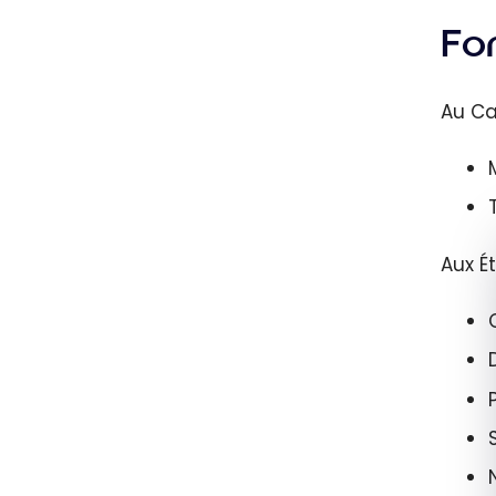
Fo
Au C
Aux É