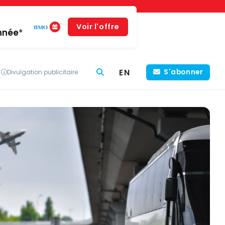
Voir l'offre
année*
EN
S'abonner
Divulgation publicitaire