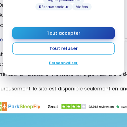
Orlando MCO
Réseaux sociaux
Vidéos
Boston BOS
Los Angeles LAX et plusieurs autres
Tout accepter
leepFly.com
donne offre aussi des forfaits pour les c
Tout refuser
Stationner à l’hôtel
Personnaliser
Dormir à l’hôtel
Prendre la navette entre l’hôtel et le port de la crois
ureusement, le site est disponible seulement en ang