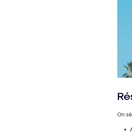
Ré
On sél