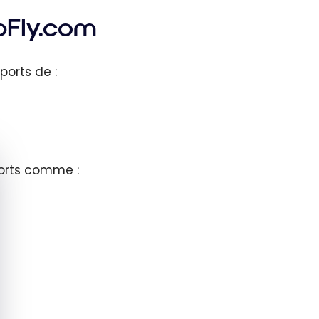
pFly.com
ports de :
quer le bandeau des cookies
ports comme :