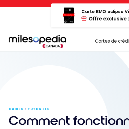
Passer
Panneau de gestion des cookies
au
Carte BMO eclipse Vi
Offre exclusive 
contenu
Cartes de crédi
GUIDES
TUTORIELS
Comment fonctionn