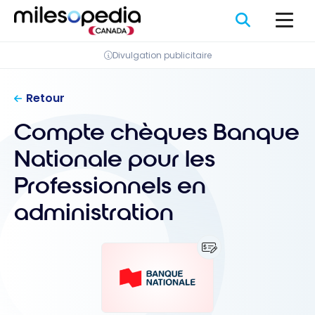
Passer
Panneau de gestion des cookies
au
contenu
Divulgation publicitaire
Retour
Compte chèques Banque
Nationale pour les
Professionnels en
administration