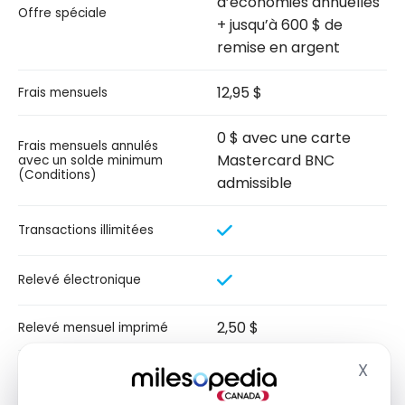
d’économies annuelles
Offre spéciale
+ jusqu’à 600 $ de
remise en argent
12,95 $
Frais mensuels
0 $ avec une carte
Frais mensuels annulés
Mastercard BNC
avec un solde minimum
(Conditions)
admissible
Transactions illimitées
Relevé électronique
2,50 $
Relevé mensuel imprimé
X
Frais de retrait au guichet
Masq
0 $
automatique (Institution)