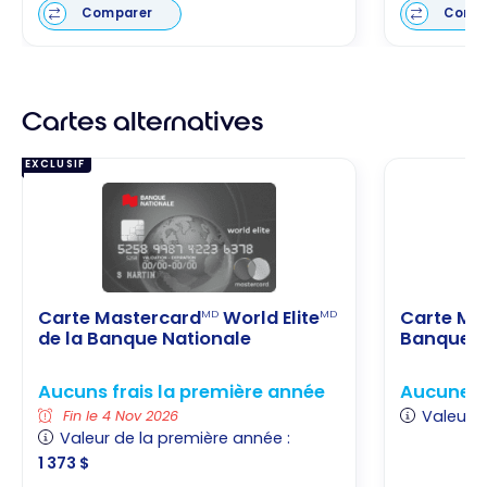
Comparer
Comp
Cartes alternatives
EXCLUSIF
Carte Mastercard
World Elite
Carte Ma
MD
MD
de la Banque Nationale
Banque N
Aucuns frais la première année
Aucune o
Valeur d
Fin le 4 Nov 2026
Valeur de la première année :
1 373 $