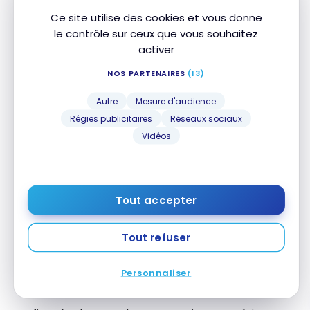
Frais de retrait au guichet
5 $
Ce site utilise des cookies et vous donne
automatique (États-Unis)
le contrôle sur ceux que vous souhaitez
activer
Virements électroniques
illimités
NOS PARTENAIRES
(13)
Autre
Mesure d'audience
Notre avis
Régies publicitaires
Réseaux sociaux
Vidéos
Profitez de l’offre bancaire de la Banque Nationale
pour les professionnels de l’administration.
Bénéficiez de jusqu’à 3 comptes bancaires sans
Tout accepter
frais mensuels fixes, des marges de crédit
avantageuses, et de l’assistance juridique gratuite.
Tout refuser
Accédez à des services de protection contre le vol
d’identité avec rabais, ainsi qu’à des spécialistes en
Personnaliser
investissement et retraite.