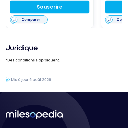
Souscrire
Comparer
Comp
Juridique
*Des conditions s’appliquent.
Mis à jour 6 août 2026