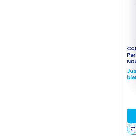
Co
Pe
No
Jus
bi