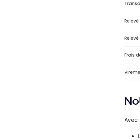
Transac
Relevé
Relevé
Frais d
Viremen
Not
Avec 