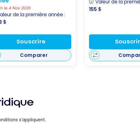
née
Valeur de la premi
in le 4 Nov 2026
155 $
aleur de la première année :
3 $
Souscrire
Souscri
Comparer
Compar
ridique
nditions s’appliquent.