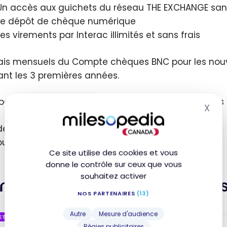
Un accès aux guichets du réseau THE EXCHANGE sans
Le dépôt de chèque numérique
Les virements par Interac illimités et sans frais
rais mensuels du Compte chèques BNC pour les nou
nt les 3 premières années.
pouvez procéder à l’ouverture du Compte chèques 
X
Mas
depuis votre pays d’origine
ou jusqu’à 5 ans après votre arrivée au Canada!
Ce site utilise des cookies et vous
donne le contrôle sur ceux que vous
souhaitez activer
mptes bancaires alternatif
NOS PARTENAIRES
(13)
Autre
Mesure d'audience
ETTE
EN VEDETTE
Régies publicitaires