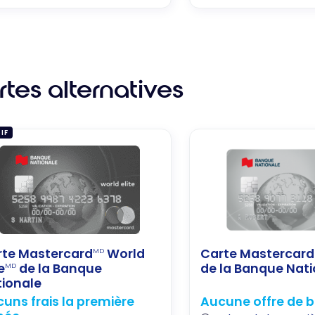
tes alternatives
IF
rte Mastercard
World
Carte Mastercard
MD
e
de la Banque
de la Banque Nat
MD
ionale
uns frais la première
Aucune offre de 