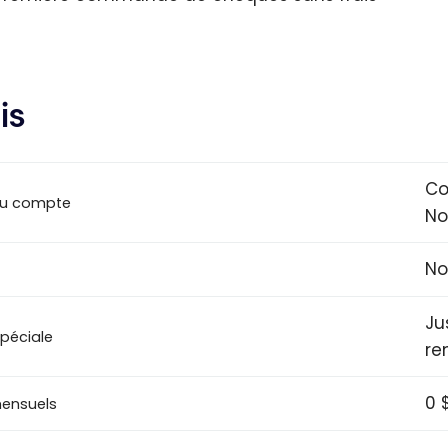
is
Co
u compte
No
No
Ju
spéciale
re
0 
mensuels