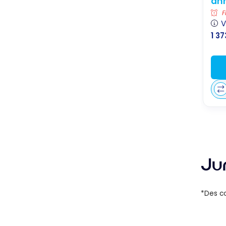
an
F
V
1 37
Ju
*Des co