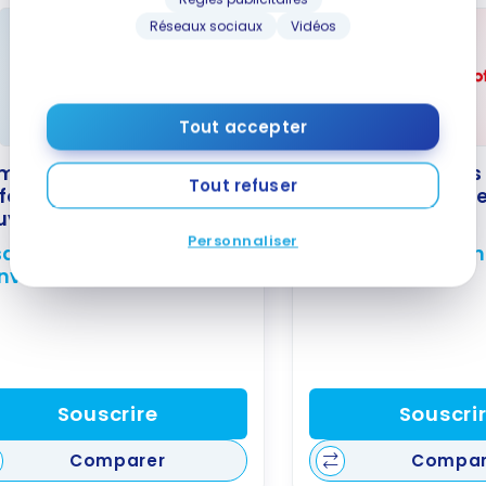
Réseaux sociaux
Vidéos
Tout accepter
mpte chèques BMO
Compte chèques
Tout refuser
rformance pour
Scotia Forfait Esse
uveaux Arrivants
Personnaliser
qu'à 900 $ en prime de
Jusqu'à 1 000 $ e
envenue*
bienvenue
Souscrire
Souscri
Comparer
Compar