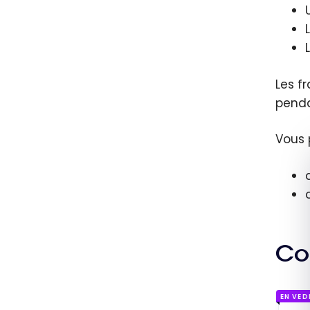
Les f
penda
Vous 
Co
EN VED