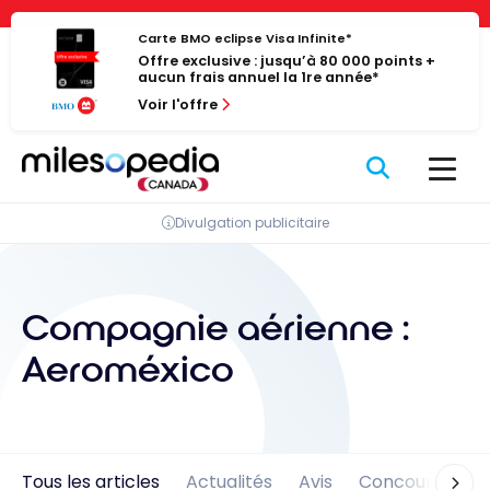
Passer
Panneau de gestion des cookies
au
Carte BMO eclipse Visa Infinite*
Offre exclusive : jusqu’à 80 000 points +
contenu
aucun frais annuel la 1re année*
Voir l'offre
Divulgation publicitaire
Compagnie aérienne :
Aeroméxico
Tous les articles
Actualités
Avis
Concours
En