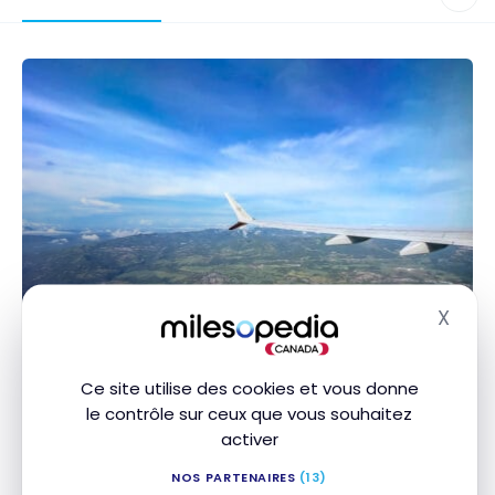
VOLS
X
Masq
Avis : Aeromexico 737-8 MAX/ 737-
9 MAX classe économique
Ce site utilise des cookies et vous donne
7 janvier 2024
le contrôle sur ceux que vous souhaitez
activer
Avis : Aeromexico 737-8 MAX/ 737-9 MAX classe
économique
NOS PARTENAIRES
(13)