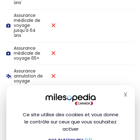
ans
Assurance
médicale de
voyage
jusqu'à 64
ans
Assurance
médicale de
voyage 65+
Assurance
annulation de
voyage
X
Assurance
Masq
interruption
de voyage
Ce site utilise des cookies et vous donne
Assurance
le contrôle sur ceux que vous souhaitez
accidents de
500 000 $
voyage des
activer
transporteurs
publics
NOS PARTENAIRES
(13)