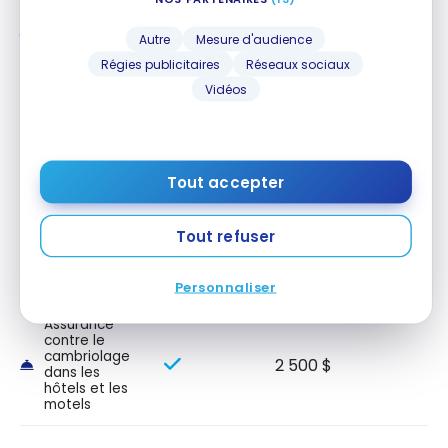
Assurance
500 $
Autre
Mesure d'audience
retard de vol
Régies publicitaires
Réseaux sociaux
Assurance
Vidéos
1 000 $
bagages
retardés
Assurance
bagages
Tout accepter
1 000 $
perdus ou
volés
Tout refuser
Perte/assurance
48
65 000 $
des véhicules
jour(s)
de location
Personnaliser
Assurance
contre le
cambriolage
2 500 $
dans les
hôtels et les
motels