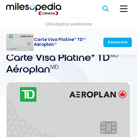
Passer
Panneau de gestion des cookies
au
contenu
Divulgation publicitaire
Carte Visa Platine* TD
MD
Retour
Souscrire
Aéroplan
MD
Carte Visa Platine* TD
MD
Aéroplan
MD