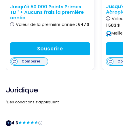
Jusqu'à 
Jusqu'à 50 000 Points Primes
Aéropla
TD
+ Aucuns frais la première
†
année
Valeur d
Valeur de la première année :
647 $
1 503 $
Meilleur
Souscrire
Comparer
Comp
Juridique
Des conditions s’appliquent.
†
4.6