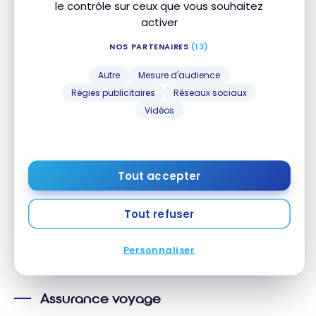
le contrôle sur ceux que vous souhaitez
activer
1.5 %
Divertissement
NOS PARTENAIRES
(13)
1 %
Paiements récurrents
Autre
Mesure d'audience
1 %
Régies publicitaires
Réseaux sociaux
Cellulaire / Internet
Vidéos
Services de diffusion en
1 %
continu
1 %
Transactions en ligne
Tout accepter
1 %
Fournitures de bureau
Tout refuser
Personnaliser
Assurance
Assurance voyage