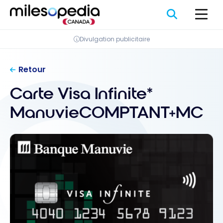
Passer
Panneau de gestion des cookies
au
contenu
Divulgation publicitaire
Retour
Carte Visa Infinite*
ManuvieCOMPTANT+MC