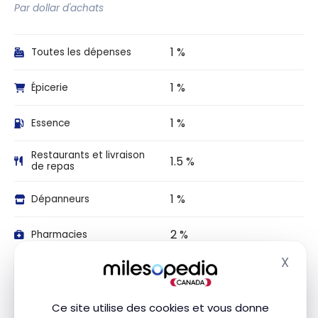
Par dollar d'achats
1 %
Toutes les dépenses
1 %
Épicerie
1 %
Essence
Restaurants et livraison
1.5 %
de repas
1 %
Dépanneurs
2 %
Pharmacies
X
Masq
1 %
Transport local
1.5 %
Voyages
Ce site utilise des cookies et vous donne