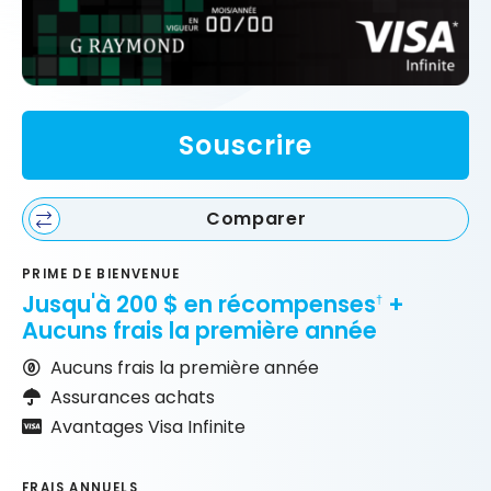
Souscrire
Comparer
PRIME DE BIENVENUE
Jusqu'à 200 $ en récompenses
+
†
Aucuns frais la première année
Aucuns frais la première année
Assurances achats
Avantages Visa Infinite
FRAIS ANNUELS