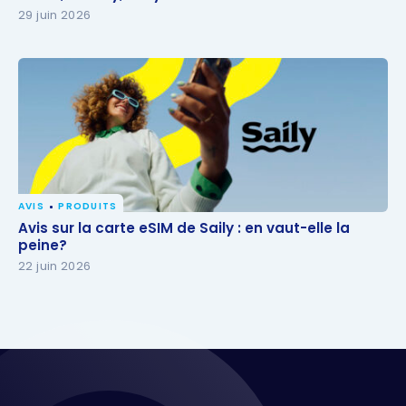
29 juin 2026
AVIS
PRODUITS
Avis sur la carte eSIM de Saily : en vaut-elle la
Avis sur la carte eSIM de Saily : en vaut-elle la
peine?
peine?
22 juin 2026