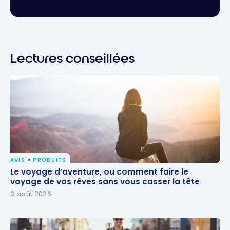
Lectures conseillées
AVIS
PRODUITS
Le voyage d’aventure, ou comment faire le voyage
Le voyage d’aventure, ou comment faire le
de vos rêves sans vous casser la tête
voyage de vos rêves sans vous casser la tête
3 août 2026