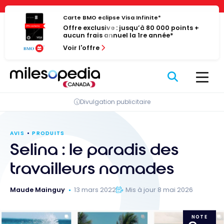
Passer
Panneau de gestion des cookies
au
Carte BMO eclipse Visa Infinite*
Offre exclusive : jusqu’à 80 000 points +
contenu
aucun frais annuel la 1re année*
Voir l'offre
Divulgation publicitaire
AVIS
PRODUITS
Selina : le paradis des
travailleurs nomades
Maude Mainguy
13 mars 2022
Mis à jour 8 mai 2026
NOTE