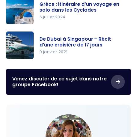
d’aventure,
Grèce : itinéraire d’un voyage en
ou
solo dans les Cyclades
comment
6 juillet 2024
faire le
Grèce :
voyage de
itinéraire
vos rêves
De Dubai à Singapour – Récit
d’un
d’une croisière de 17 jours
sans vous
voyage en
9 janvier 2021
casser la
solo dans
tête
De Dubai à
les
Singapour
Cyclades
– Récit
Venez discuter de ce sujet dans notre
groupe Facebook!
d’une
croisière
de 17 jours