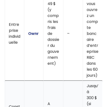
49 $
vous
(y
ouvre
comp
z un
ris les
comp
Entre
frais
te
prise
Ownr
de
–
banc
individ
dossie
aire
uelle
r du
d’entr
gouve
eprise
rnem
RBC
ent)
dans
les 60
jours)
Jusqu’
à
300 $
A
(si
Const