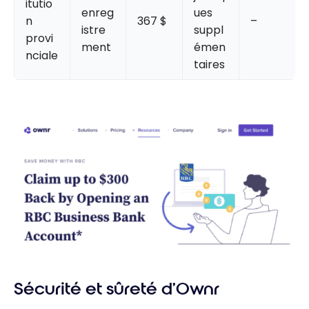
itutio
enreg
ues
n
367 $
–
istre
suppl
provi
ment
émen
nciale
taires
Sécurité et sûreté d’Ownr