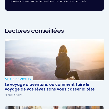
pouvez cliquer sur le lien en bas de l’un de nos courriels.
Lectures conseillées
AVIS
PRODUITS
Le voyage d’aventure, ou comment faire le voyage
Le voyage d’aventure, ou comment faire le
de vos rêves sans vous casser la tête
voyage de vos rêves sans vous casser la tête
3 août 2026