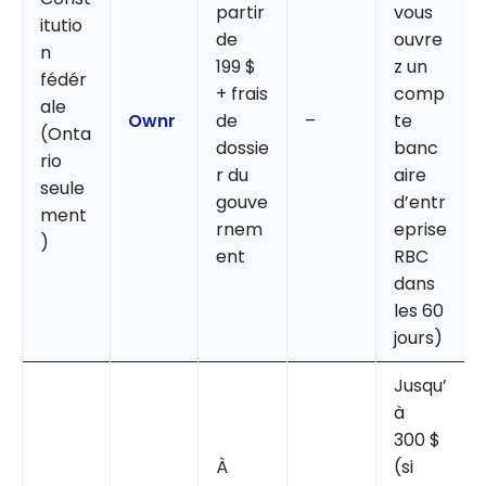
partir
vous
itutio
de
ouvre
n
199 $
z un
fédér
+ frais
comp
ale
Ownr
de
–
te
(Onta
dossie
banc
rio
r du
aire
seule
gouve
d’entr
ment
rnem
eprise
)
ent
RBC
dans
les 60
jours)
Jusqu’
à
300 $
À
(si