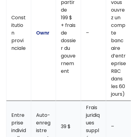
partir
vous
de
ouvre
Const
199 $
z un
itutio
+ frais
comp
n
Ownr
de
–
te
provi
dossie
banc
nciale
r du
aire
gouve
d’entr
rnem
eprise
ent
RBC
dans
les 60
jours)
Frais
Entre
Auto-
juridiq
prise
enreg
ues
39 $
–
individ
istre
suppl