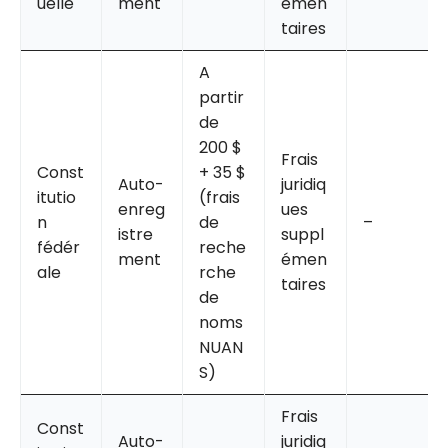
uelle
ment
émen
taires
A
partir
de
200 $
Frais
Const
+ 35 $
Auto-
juridiq
itutio
(frais
enreg
ues
n
de
–
istre
suppl
fédér
reche
ment
émen
ale
rche
taires
de
noms
NUAN
S)
Frais
Const
Auto-
juridiq