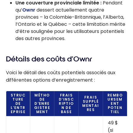
Une couverture provinciale limitée :
Pendant
qu’
Ownr
dessert actuellement quatre
provinces – la Colombie-Britannique, l’Alberta,
l’Ontario et le Québec – cette limitation mérite
d’être soulignée pour les utilisateurs potentiels
des autres provinces.
Détails des coûts d’Ownr
Voici le détail des coûts potentiels associés aux
différentes options d’enregistrement :
STRUC
MÉTHO
FRAIS
REMBO
FRAIS
TURE
DE
D’INSC
URSEM
SUPPLÉ
DE
D’ENRE
RIPTIO
ENT
MENTAI
L’ENTR
GISTRE
N DE
POTEN
RES
EPRISE
MENT
BASE
TIEL
49 $
(si