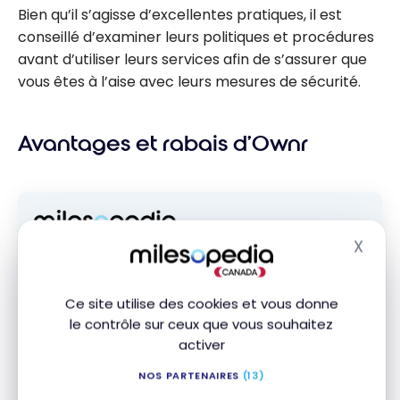
Bien qu’il s’agisse d’excellentes pratiques, il est
conseillé d’examiner leurs politiques et procédures
avant d’utiliser leurs services afin de s’assurer que
vous êtes à l’aise avec leurs mesures de sécurité.
Avantages et rabais d’Ownr
X
Abonnez-vous gratuitement à l'infolettre
Masq
Milesopedia pour recevoir les meilleures
stratégies de points, miles et cartes de
Ce site utilise des cookies et vous donne
crédit, livrées chaque semaine dans votre
boîte courriel.
le contrôle sur ceux que vous souhaitez
activer
Adresse courriel
NOS PARTENAIRES
(13)