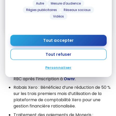
Autre
Mesure d'audience
M'ABONNER
Régies publicitaires
Réseaux sociaux
Vidéos
En vous abonnant, vous recevrez nos infolettres et contenus
promotionnels et acceptez nos
Conditions et politique de
confidentialité
. Vous pouvez vous désabonner à tout moment.
Tout accepter
Les alliances stratégiques d’
Ownr
offrent de
nombreux avantages :
Tout refuser
Rabais sur les solutions bancaires avec RBC :
Jusqu’à 300 $ de remise en argent pour
Personnaliser
l’ouverture d’un compte bancaire d’entreprise
RBC après l’inscription à
Ownr
.
Rabais Xero : Bénéficiez d’une réduction de 50 %
sur les trois premiers mois d’utilisation de la
plateforme de comptabilité Xero pour une
gestion financière rationalisée.
Traitement des paiements de Moneris :