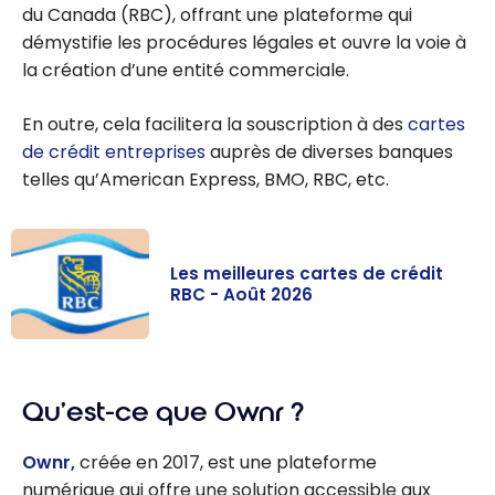
du Canada (RBC), offrant une plateforme qui
démystifie les procédures légales et ouvre la voie à
la création d’une entité commerciale.
En outre, cela facilitera la souscription à des
cartes
de crédit entreprises
auprès de diverses banques
telles qu’American Express, BMO, RBC, etc.
Les meilleures cartes de crédit
RBC - Août 2026
Les meilleures
cartes de
Qu’est-ce que Ownr ?
crédit RBC -
Août 2026
Ownr,
créée en 2017, est une plateforme
numérique qui offre une solution accessible aux