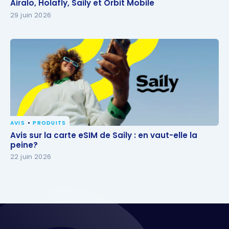
Airalo, Holafly, Saily et Orbit Mobile
Airalo, Holafly, Saily et Orbit Mobile
29 juin 2026
AVIS
PRODUITS
Avis sur la carte eSIM de Saily : en vaut-elle la
Avis sur la carte eSIM de Saily : en vaut-elle la
peine?
peine?
22 juin 2026