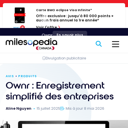
Passer
Panneau de gestion des cookies
au
Carte BMO eclipse Visa Infinite*
Offre exclusive : jusqu’à 80 000 points +
contenu
aucun frais annuel la 1re année*
Voir l'offre
Ownr
En savoir plus
Divulgation publicitaire
AVIS
PRODUITS
Ownr : Enregistrement
simplifié des entreprises
Aline Nguyen
15 juillet 2025
Mis à jour 8 mai 2026