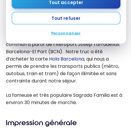
à quelques minutes de marche de l’hôtel. À
Tout accepter
proximité, les stations de métro Poblenou et Glòries
sont facilement accessibles à la marche et le tram
Tout refuser
passe en face de l’hôtel.
Personnaliser
Comptez environ 45 minutes de transport en
commun à partir de l’Aéroport Josep Tarradellas
Barcelona-El Part (BCN). Notre truc a été
d’acheter la carte
Hola Barcelona,
qui nous a
permis de prendre les transports publics (métro,
autobus, train et tram) de façon illimitée et sans
contrainte durant notre séjour.
La fameuse et très populaire Sagrada Familia est à
environ 30 minutes de marche.
Impression générale