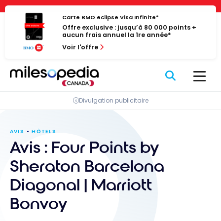
Passer
Panneau de gestion des cookies
au
Carte BMO eclipse Visa Infinite*
Offre exclusive : jusqu’à 80 000 points +
contenu
aucun frais annuel la 1re année*
Voir l'offre
Divulgation publicitaire
AVIS
HÔTELS
Avis : Four Points by
Sheraton Barcelona
Diagonal | Marriott
Bonvoy