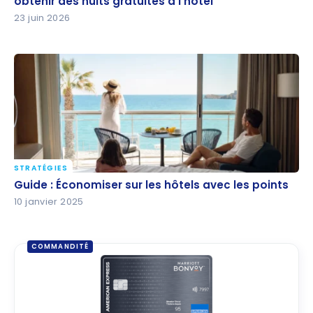
obtenir des nuits gratuites à l’hôtel
obtenir des nuits gratuites à l’hôtel
23 juin 2026
STRATÉGIES
Guide : Économiser sur les hôtels avec les points
Guide : Économiser sur les hôtels avec les points
10 janvier 2025
COMMANDITÉ