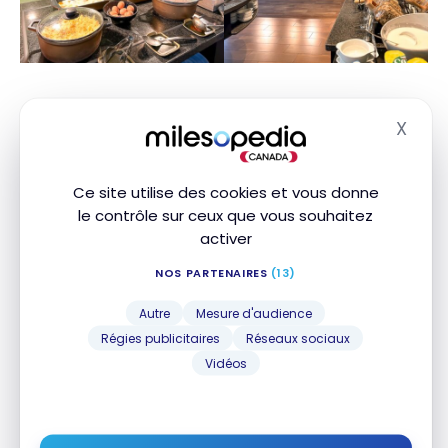
Autres services
X
Masq
Salle d’entraînement
Ce site utilise des cookies et vous donne
Une personne de l’hôtel peut profiter 24 heures sur
le contrôle sur ceux que vous souhaitez
24 des installations de conditionnement physique
activer
grâce à quelques machines, des poids, des ballons
NOS PARTENAIRES
(13)
de yoga et un mini-balcon, si vous voulez vous
exercer à l’extérieur.
Autre
Mesure d'audience
Régies publicitaires
Réseaux sociaux
Vidéos
Autour de l’hôtel
L’immense centre commercial Westfield Glòries est