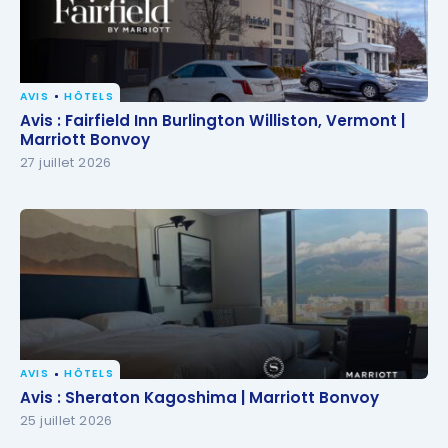
AVIS
HÔTELS
Avis : Fairfield Inn Burlington Williston, Vermont |
Avis : Fairfield Inn Burlington Williston, Vermont |
Marriott Bonvoy
Marriott Bonvoy
27 juillet 2026
AVIS
HÔTELS
Avis : Sheraton Kagoshima | Marriott Bonvoy
Avis : Sheraton Kagoshima | Marriott Bonvoy
25 juillet 2026