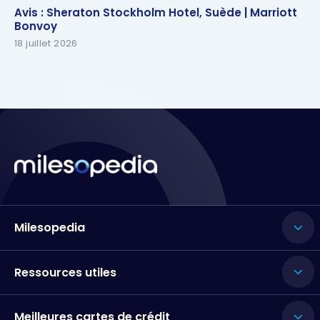
Avis : Sheraton Stockholm Hotel, Suède | Marriott
Avis : Sheraton Stockholm Hotel, Suède | Marriott
Bonvoy
Bonvoy
18 juillet 2026
Milesopedia
Ressources utiles
Meilleures cartes de crédit