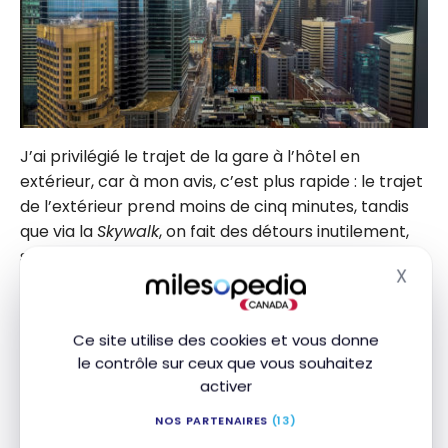
J’ai privilégié le trajet de la gare à l’hôtel en
extérieur, car à mon avis, c’est plus rapide : le trajet
de l’extérieur prend moins de cinq minutes, tandis
que via la
Skywalk
, on fait des détours inutilement,
sans compter qu’à certains endroits, il n’y a pas
X
d’escalier mobile: avec une valise, ce n’est pas
Masq
l’idéal.
Ce site utilise des cookies et vous donne
Si vous décidez de passer par l’extérieur, il vous
le contrôle sur ceux que vous souhaitez
faudra suivre les indications du “25 York”, et par la
activer
Skywalk
on suivra plutôt la signalisation “Up / CN
NOS PARTENAIRES
(13)
Tower”.