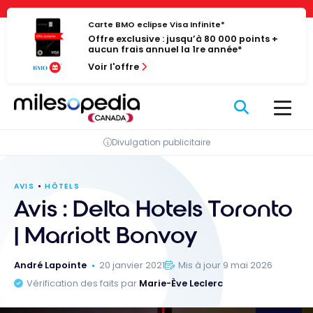
Passer
Panneau de gestion des cookies
au
Carte BMO eclipse Visa Infinite*
Offre exclusive : jusqu’à 80 000 points +
contenu
aucun frais annuel la 1re année*
Voir l'offre
Divulgation publicitaire
AVIS
HÔTELS
Avis : Delta Hotels Toronto
| Marriott Bonvoy
André Lapointe
20 janvier 2021
Mis à jour 9 mai 2026
Vérification des faits par
Marie-Ève Leclerc