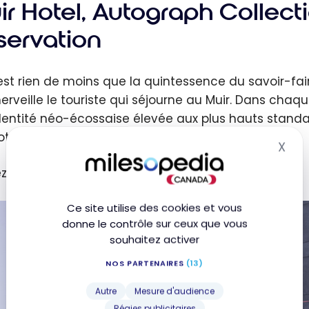
r Hotel, Autograph Collecti
servation
est rien de moins que la quintessence du savoir-fair
erveille le touriste qui séjourne au Muir. Dans cha
identité néo-écossaise élevée aux plus hauts standar
, l’Autograph, la signature, d’Halifax.
X
Mas
ez-moi vous en parler plus en détail.
Ce site utilise des cookies et vous
donne le contrôle sur ceux que vous
souhaitez activer
NOS PARTENAIRES
(13)
Autre
Mesure d'audience
Régies publicitaires