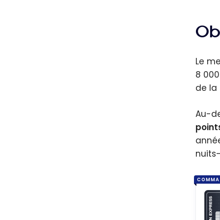
Ob
Le me
8 000
de la
Au-de
point
année
nuits
COMMA