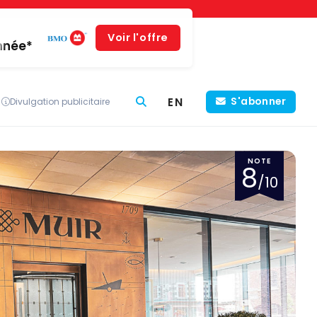
Voir l'offre
année*
EN
S'abonner
Divulgation publicitaire
NOTE
8
/10