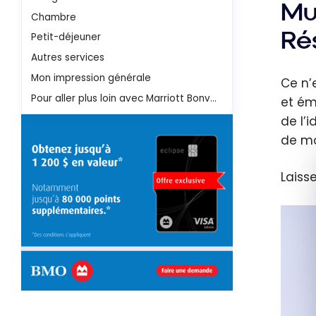
Mui
Chambre
Ré
Petit-déjeuner
Autres services
Mon impression générale
Ce n’
Pour aller plus loin avec Marriott Bonvoy
et ém
de l’
de mot
Laiss