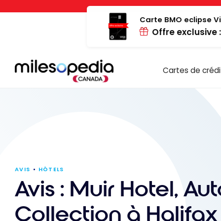
Passer
Panneau de gestion des cookies
au
Carte BMO eclipse Vi
Offre exclusive 
contenu
Cartes de crédi
AVIS
HÔTELS
Avis : Muir Hotel, A
Collection à Halifax 