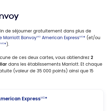
onvoy
fin de séjourner gratuitement dans plus de
e Marriott Bonvoy
American Express
*
(et/ou
MD
MD
s
*
).
MD
cune de ces deux cartes, vous obtiendrez
2
llar
dans les établissements Marriott. Et chaque
atuite (valeur de 35 000 points) ainsi que 15
merican Express
*
MD