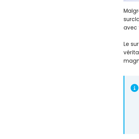
Malgr
surcl
avec 
Le su
vérit
magni