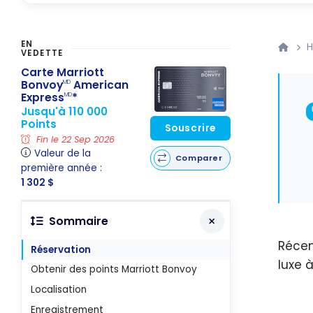
EN
H
VEDETTE
Carte Marriott
Bonvoy
American
MD
Express
*
MD
Jusqu'à 110 000
Points
Souscrire
Fin le 22 Sep 2026
Valeur de la
Comparer
première année :
1 302 $
Sommaire
Récem
Réservation
luxe 
Obtenir des points Marriott Bonvoy
Localisation
Enregistrement