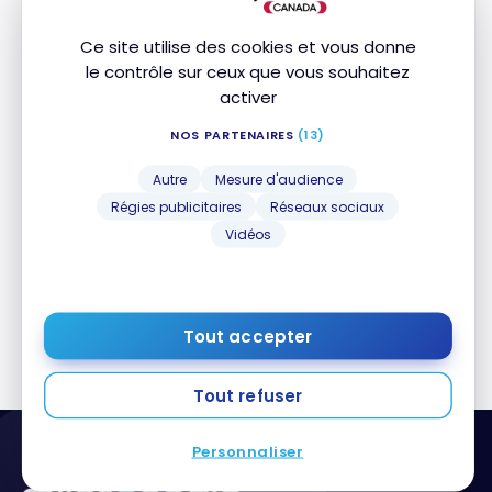
Ce site utilise des cookies et vous donne
le contrôle sur ceux que vous souhaitez
activer
ACHATS DE POINTS
Achat de points : Obtenez jusqu’à 50 % de rabais à
Achat de points : Obtenez jusqu’à 50 % de rabais
NOS PARTENAIRES
(13)
l’achat d’Avios avec Finnair Plus
à l’achat d’Avios avec Finnair Plus
13 novembre 2024
Autre
Mesure d'audience
Régies publicitaires
Réseaux sociaux
Vidéos
1
2
Tout accepter
Tout refuser
Personnaliser