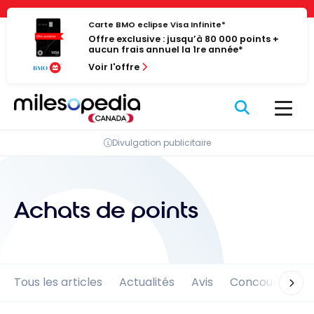
Passer
Panneau de gestion des cookies
au
Carte BMO eclipse Visa Infinite*
Offre exclusive : jusqu’à 80 000 points +
contenu
aucun frais annuel la 1re année*
Voir l'offre
Divulgation publicitaire
Achats de points
Tous les articles
Actualités
Avis
Concours
En