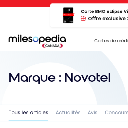
Passer
Panneau de gestion des cookies
au
Carte BMO eclipse Vi
Offre exclusive 
contenu
Cartes de crédi
Marque :
Novotel
Tous les articles
Actualités
Avis
Concour