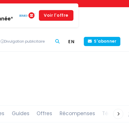
Voir l'offre
année*
EN
S'abonner
Divulgation publicitaire
es
Guides
Offres
Récompenses
Témoigna