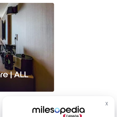
re | ALL
X
Mas