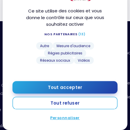
Ce site utilise des cookies et vous
donne le contrôle sur ceux que vous
souhaitez activer
NOS PARTENAIRES
(13)
Ressources utiles
Autre
Mesure d'audience
Boîte à outils: organisez vos fi
Régies publicitaires
points
Réseaux sociaux
Vidéos
Événements et concours
Guide du débutant
Recevez notre infolettre chaque
et Communiqués
Tout accepter
semaine !
onduite générale
Podcast Milesopedia – La Magi
Points
Tout refuser
e
Vidéos de formation
Personnaliser
Boutique Amazon
le!