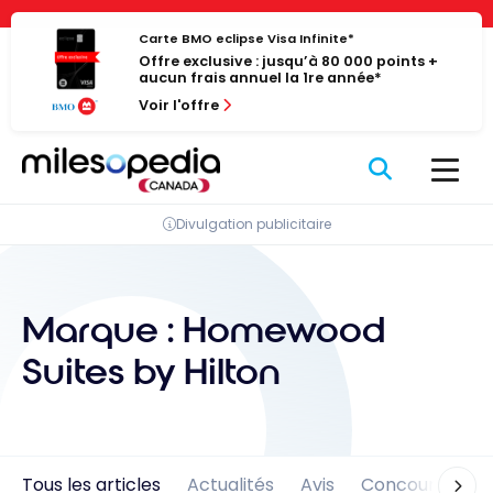
Passer
Panneau de gestion des cookies
au
Carte BMO eclipse Visa Infinite*
Offre exclusive : jusqu’à 80 000 points +
contenu
aucun frais annuel la 1re année*
Voir l'offre
Divulgation publicitaire
Marque :
Homewood
Suites by Hilton
Tous les articles
Actualités
Avis
Concours
En