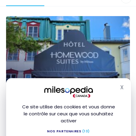
HÔTELS
X
Masq
Avis : Hilton Homewood Suites
Mont Tremblant | Hilton Honors
Ce site utilise des cookies et vous donne
12 novembre 2023
le contrôle sur ceux que vous souhaitez
activer
Avis : Hilton Homewood Suites Mont Tremblant |
Hilton Honors
NOS PARTENAIRES
(13)