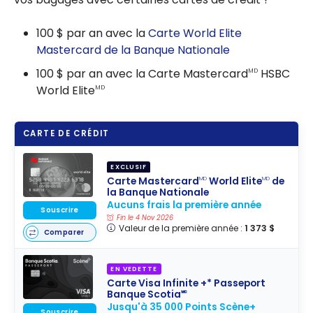
100 $ par an avec la
Carte World Elite
Mastercard de la Banque Nationale
100 $ par an avec la Carte Mastercard
HSBC
MD
World Elite
MD
CARTE DE CRÉDIT
EXCLUSIF
Carte Mastercard
World Elite
de
MD
MD
la Banque Nationale
Aucuns frais la première année
Souscrire
Fin le 4 Nov 2026
Valeur de la première année :
1 373 $
Comparer
EN VEDETTE
Carte Visa Infinite +* Passeport
Banque Scotia🅪
Jusqu'à 35 000 Points Scène+
Souscrire