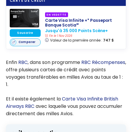
CARTE DE CRÉDIT
EN VEDETTE
Carte Visa Infinite +* Passeport
Banque Scotia🅪
Jusqu'à 35 000 Points Scène+
Souscrire
Fin le 1 Nov 2026
Valeur de la première année :
747 $
Comparer
Enfin
RBC
, dans son programme
RBC Récompenses
,
offre plusieurs cartes de crédit avec points
voyages transférables en milles Avios au taux de 1 :
1.
Et il existe également la
Carte Visa Infinite British
Airways RBC
avec laquelle vous pouvez accumuler
directement des milles Avios.