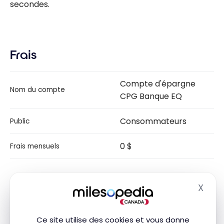
secondes.
Frais
Compte d'épargne
Nom du compte
CPG Banque EQ
Consommateurs
Public
0 $
Frais mensuels
Notre avis
X
Masq
Le compte d’épargne CPG de la Banque EQ vous
permet d’investir dans des certificats de
Ce site utilise des cookies et vous donne