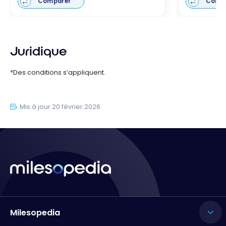
Comparer
Comp
Juridique
*Des conditions s’appliquent.
Mis à jour 20 février 2026
Milesopedia