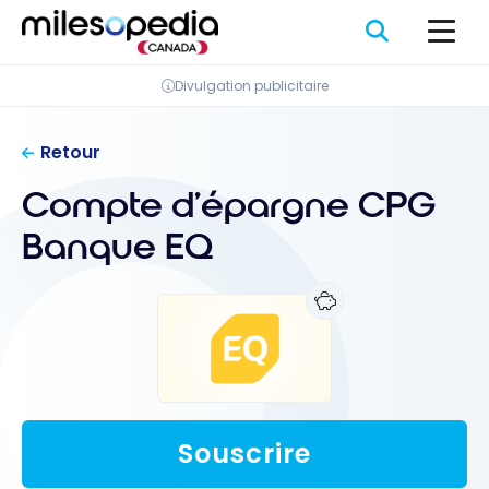
Passer
Panneau de gestion des cookies
au
contenu
Divulgation publicitaire
Retour
Compte d’épargne CPG
Banque EQ
Souscrire