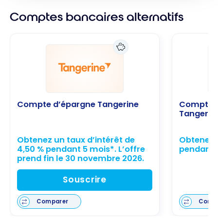
Comptes bancaires alternatifs
Compte d’épargne Tangerine
Compte d
Tangerin
Obtenez un taux d’intérêt de
Obtenez 
4,50 % pendant 5 mois*. L’offre
pendant 
prend fin le 30 novembre 2026.
Souscrire
Comparer
Comp