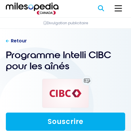
Passer
Panneau de gestion des cookies
au
contenu
Divulgation publicitaire
Retour
Programme Intelli CIBC
pour les aînés
Souscrire