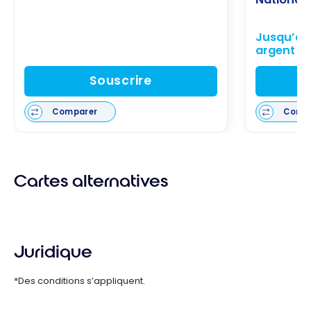
Jusqu’à 
argent
Souscrire
Comparer
Comp
Cartes alternatives
Juridique
*Des conditions s’appliquent.