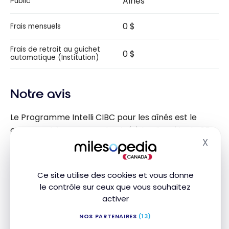
Aînés
Public
0 $
Frais mensuels
Frais de retrait au guichet
0 $
automatique (Institution)
Notre avis
Le Programme Intelli CIBC pour les aînés est le
compte chèques CIBC destiné à la clientèle de 65
X
ans et plus. Dès que vous atteignez 65 ans, vous
Masq
devenez automatiquement admissible aux
avantages du programme, sans frais mensuels de
Ce site utilise des cookies et vous donne
compte.
le contrôle sur ceux que vous souhaitez
activer
Vous profitez d’un nombre illimité d’opérations, y
NOS PARTENAIRES
(13)
compris les virements Interac, ainsi que de traites