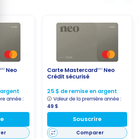
Neo
Carte Mastercard
Neo
MD
MD
Crédit sécurisé
 argent
25 $ de remise en argent
ère année :
Valeur de la première année :
49 $
re
Souscrire
er
Comparer