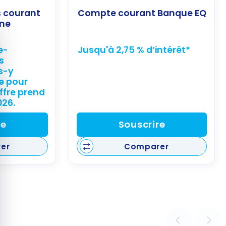
 courant
Compte courant Banque EQ
ine
quer le bandeau des cookies
e-
Jusqu'à 2,75 % d’intérêt*
s
s-y
e pour
offre prend
026.
re
Souscrire
er
Comparer