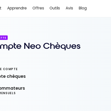
t
Apprendre
Offres
Outils
Avis
Blog
ETTE
mpte Neo Chèques
DE COMPTE
te chèques
C
ommateurs
MENSUELS