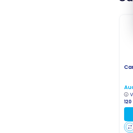
Ca
Auc
V
120