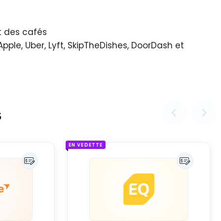
t des cafés
Apple, Uber, Lyft, SkipTheDishes, DoorDash et
s
EN VEDETTE