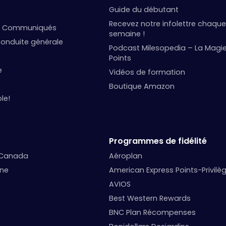
Guide du débutant
Recevez notre infolettre chaque
et Communiqués
semaine !
onduite générale
Podcast Milesopedia – La Magi
Points
e
Vidéos de formation
Boutique Amazon
le!
Programmes de fidélité
 Canada
Aéroplan
nne
American Express Points-Privilè
AVIOS
Best Western Rewards
BNC Plan Récompenses