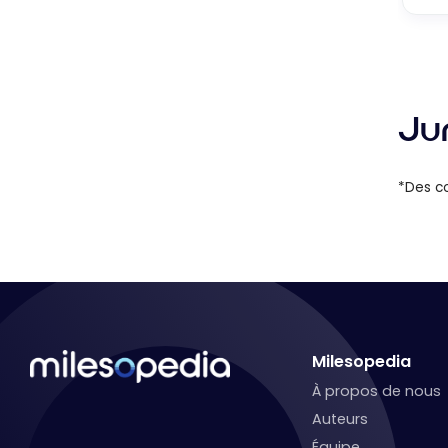
Ju
*Des co
Milesopedia
À propos de nous
Auteurs
Équipe