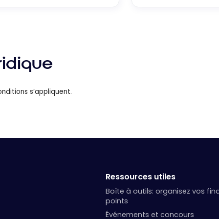
ridique
nditions s’appliquent.
Ressources utiles
Boîte à outils: organisez vos fi
points
Événements et concours