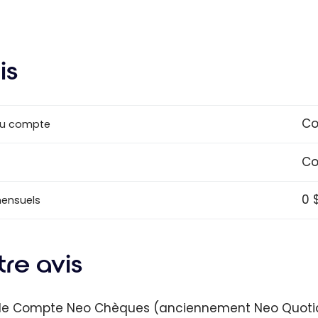
is
Co
u compte
Co
0 
mensuels
re avis
le Compte Neo Chèques (anciennement Neo Quotid