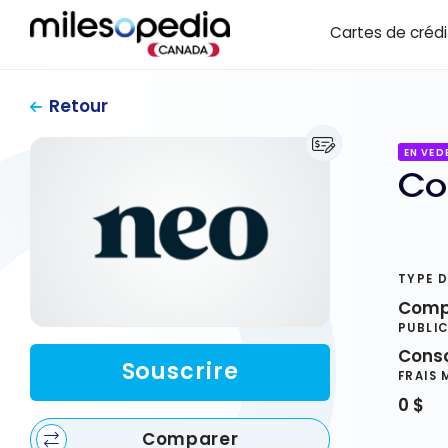
Passer
Panneau de gestion des cookies
Cartes de crédi
au
contenu
Retour
EN VED
Co
TYPE 
Comp
PUBLI
Cons
Souscrire
FRAIS 
0 $
Comparer