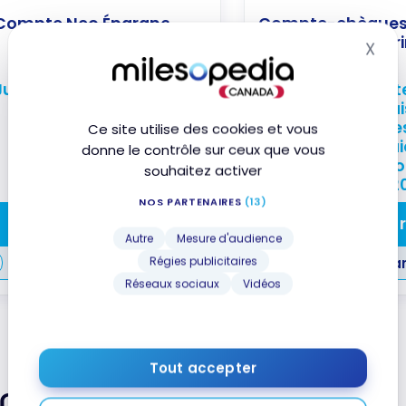
Compte Neo Épargne
Compte-chèques
sans frais Tanger
X
Mas
Jusqu'à 2,75 % d'intérêt
Ouvrez un compt
chèques sans frai
mensuels et faite
Ce site utilise des cookies et vous
déposer votre pai
donne le contrôle sur ceux que vous
obtenir 250 $*. L’
souhaitez activer
fin le 31 octobre 2
NOS PARTENAIRES
(13)
Souscrire
Souscri
Autre
Mesure d'audience
Régies publicitaires
Comparer
Compar
Réseaux sociaux
Vidéos
Tout accepter
tes alternatives