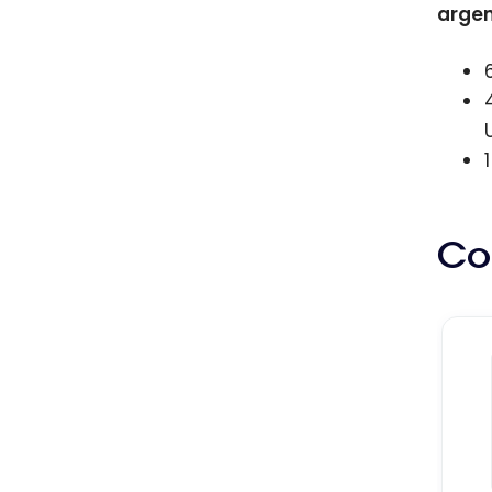
argen
Co