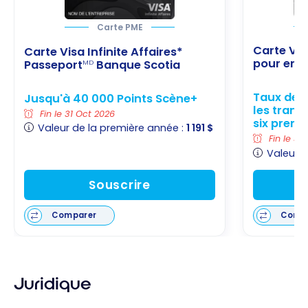
Carte PME
Carte Vi
Carte Visa Infinite Affaires*
pour entr
Passeport
Banque Scotia
MD
Taux de 
Jusqu'à 40 000 Points Scène+
les trans
Fin le 31 Oct 2026
six premi
Valeur de la première année :
1 191 $
Fin le 31
Valeur d
Souscrire
Comparer
Comp
Juridique