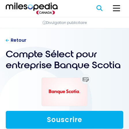
Passer
Panneau de gestion des cookies
au
contenu
Divulgation publicitaire
Retour
Compte Sélect pour
entreprise Banque Scotia
Souscrire