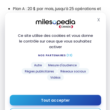
Plan A : 20 $ par mois, jusqu’à 25 opérations et
50 effets déposés
X
Plan B : 40 $ par mois, jusqu’à 70 opérations et
Masq
60 effets déposés
Plan C : 75 $ par mois, jusqu’à 125 opérations et
Ce site utilise des cookies et vous donne
85 effets déposés
le contrôle sur ceux que vous souhaitez
Plan D : 120 $ par mois, opérations et dépôts
activer
illimités
NOS PARTENAIRES
(13)
De plus, avec les plans A, B et C, envoyez jusqu’à
20
Autre
Mesure d'audience
virements Interac par mois sans frais
.
Régies publicitaires
Réseaux sociaux
Vidéos
Comptes bancaires alternatifs
Tout accepter