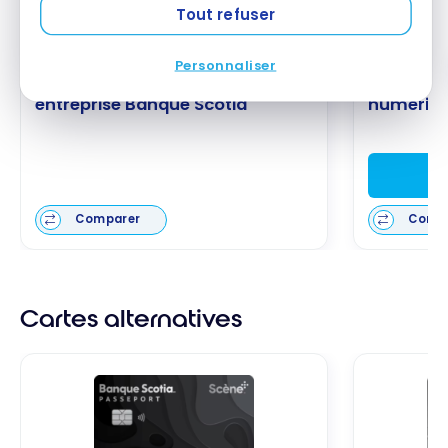
Tout refuser
Personnaliser
Compte sur mesure pour
Forfait b
entreprise Banque Scotia
numériqu
Comparer
Comp
Cartes alternatives