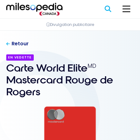
Passer
Panneau de gestion des cookies
au
contenu
Divulgation publicitaire
Retour
EN VEDETTE
Carte World Elite
MD
Mastercard Rouge de
Rogers