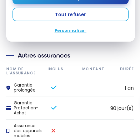
motels
Tout refuser
Cette section présente les durées et montants maximaux
de couverture. Veuillez consulter votre certificat d’assurance
pour connaître les détails, exclusions et limitations de votre
Personnaliser
couverture. Les conditions générales s’appliquent.*
Autres assurances
NOM DE
INCLUS
MONTANT
DURÉE
L'ASSURANCE
Garantie
1 an
prolongée
Garantie
90 jour(s)
Protection-
Achat
Assurance
des appareils
mobiles