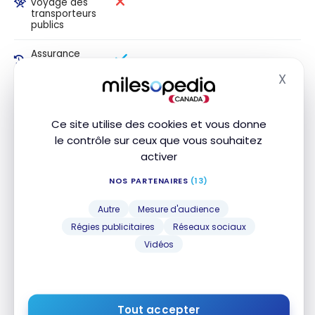
voyage des
transporteurs
publics
Assurance
retard de vol
X
Masq
Assurance
bagages
retardés
Ce site utilise des cookies et vous donne
le contrôle sur ceux que vous souhaitez
Assurance
activer
bagages
perdus ou
volés
NOS PARTENAIRES
(13)
Perte/assurance
Autre
Mesure d'audience
des véhicules
Régies publicitaires
Réseaux sociaux
de location
Vidéos
Assurance
contre le
cambriolage
dans les
hôtels et les
Tout accepter