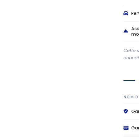
Per
Ass
mo
Cette 
connaît
NOM D
Gar
Gar