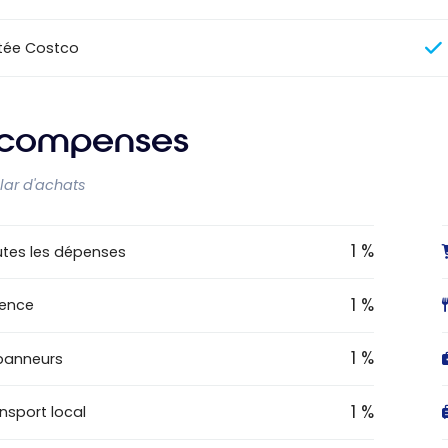
tée Costco
compenses
llar d'achats
1 %
tes les dépenses
1 %
sence
1 %
panneurs
1 %
nsport local