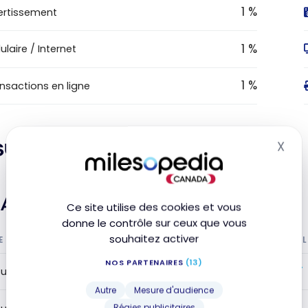
1 %
ertissement
1 %
lulaire / Internet
1 %
nsactions en ligne
surance
X
Mas
Assurance voyage
Ce site utilise des cookies et vous
donne le contrôle sur ceux que vous
souhaitez activer
E L'ASSURANCE
INCL
NOS PARTENAIRES
(13)
surance médicale de voyage
Autre
Mesure d'audience
Régies publicitaires