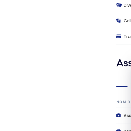
Div
Cel
Tra
As
NOM D
As