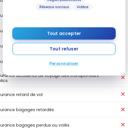
urance médicale de voyage jusqu'à 54 ans
Réseaux sociaux
Vidéos
urance médicale de voyage jusqu'à 64 ans
urance médicale de voyage 65+
Tout accepter
urance annulation de voyage
Tout refuser
urance interruption de voyage
Personnaliser
urance accidents de voyage des transporteurs
lics
urance retard de vol
urance bagages retardés
urance bagages perdus ou volés