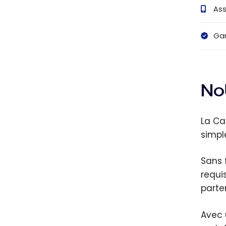
Ass
Gar
Not
La Ca
simpl
Sans 
requi
parte
Avec 