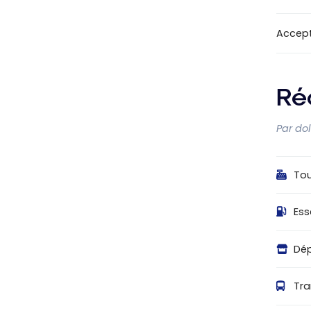
Accep
Ré
Par do
Tou
Es
Dé
Tra