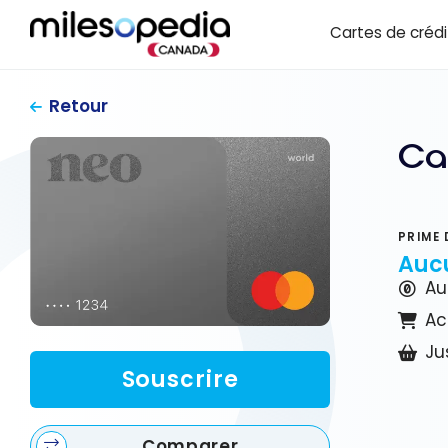
Passer
Panneau de gestion des cookies
Cartes de crédi
au
contenu
Retour
Ca
PRIME 
Auc
Au
Ac
Ju
Souscrire
Comparer