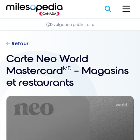
Passer
Panneau de gestion des cookies
au
contenu
Divulgation publicitaire
Retour
Carte Neo World
Mastercard
– Magasins
MD
et restaurants