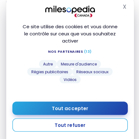
voyage
X
jusqu'à 54
Masq
ans
Assurance
Ce site utilise des cookies et vous donne
médicale de
le contrôle sur ceux que vous souhaitez
voyage
jusqu'à 64
activer
ans
NOS PARTENAIRES
(13)
Assurance
médicale de
Autre
Mesure d'audience
voyage 65+
Régies publicitaires
Réseaux sociaux
Vidéos
Assurance
annulation de
voyage
Assurance
Tout accepter
interruption
de voyage
Tout refuser
Assurance
accidents de
voyage des