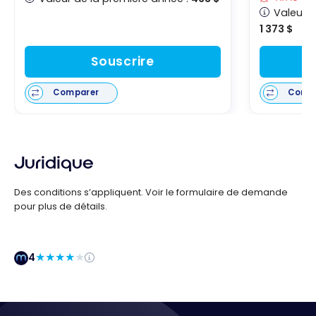
Valeur d
1 373 $
Souscrire
Comparer
Comp
Juridique
Des conditions s’appliquent. Voir le formulaire de demande
pour plus de détails.
4