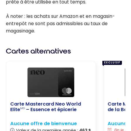
prête à être utilisée en tout temps.
À noter : les achats sur Amazon et en magasin-
entrepôt ne sont pas admissibles au taux de
magasinage.
Cartes alternatives
EXCLUSIF
Carte Mastercard Neo World
Carte Ma
Elite
– Essence et épicerie
de la Ba
MD
Aucune offre de bienvenue
Aucuns fr
Valeur de la première année :
463 $
Fin le 4 