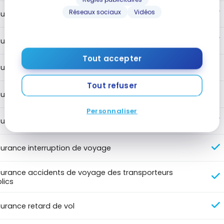
Réseaux sociaux
Vidéos
surance médicale de voyage
urance médicale de voyage jusqu'à 54 ans
Tout accepter
urance médicale de voyage jusqu'à 64 ans
Tout refuser
urance médicale de voyage 65+
Personnaliser
urance annulation de voyage
urance interruption de voyage
urance accidents de voyage des transporteurs
lics
urance retard de vol