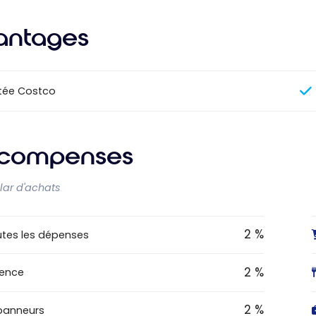
antages
tée Costco
compenses
llar d'achats
2 %
tes les dépenses
2 %
sence
2 %
panneurs