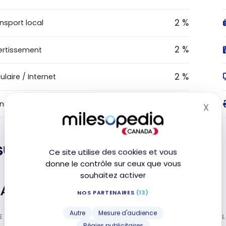
2 %
nsport local
2 %
ertissement
2 %
lulaire / Internet
2 %
nsactions en ligne
X
Mas
surance
Ce site utilise des cookies et vous
donne le contrôle sur ceux que vous
souhaitez activer
Assurance voyage
NOS PARTENAIRES
(13)
Autre
Mesure d'audience
E L'ASSURANCE
INCL
Régies publicitaires