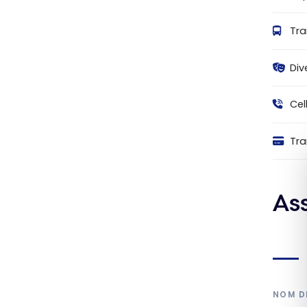
Tra
Div
Cel
Tra
As
NOM D