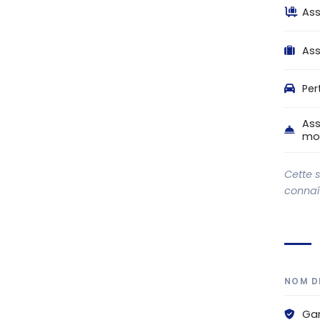
Ass
Ass
Per
Ass
mo
Cette 
connaît
NOM D
Gar