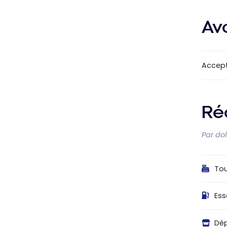
Av
Accep
Ré
Par do
Tou
Es
Dé