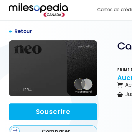
Passer
Panneau de gestion des cookies
Cartes de crédi
au
contenu
Retour
Ca
PRIME 
Auc
Ac
Ju
Souscrire
Comparer