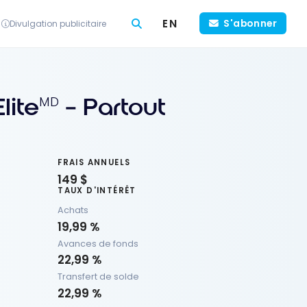
EN
S'abonner
Divulgation publicitaire
lite
– Partout
MD
FRAIS ANNUELS
149 $
TAUX D'INTÉRÊT
Achats
19,99 %
Avances de fonds
22,99 %
Transfert de solde
22,99 %