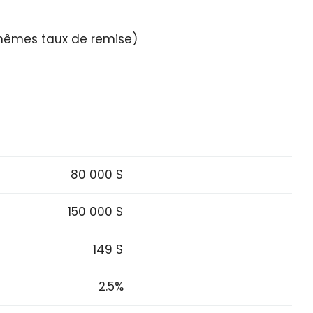
 (mêmes taux de remise)
80 000 $
150 000 $
149 $
2.5%