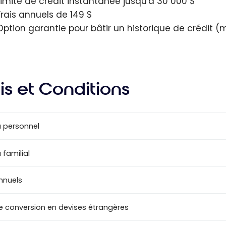
Limite de crédit instantanée jusqu'à 30 000 $
Frais annuels de 149 $
Option garantie pour bâtir un historique de crédit
is et Conditions
 personnel
 familial
annuels
de conversion en devises étrangères