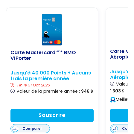
Carte Vis
Carte Mastercard
* BMO
MD
Aéroplan
VIPorter
Jusqu'à 
Jusqu'à 40 000 Points + Aucuns
Aéropla
frais la première année
Valeur d
Fin le 31 Oct 2026
1 503 $
Valeur de la première année :
946 $
Meilleur
Souscrire
Comparer
Comp