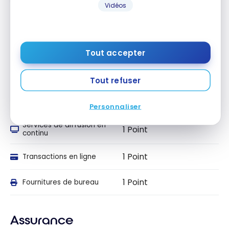
Vidéos
1 Point
Voyages
1 Point
Divertissement
Tout accepter
1 Point
Paiements récurrents
Tout refuser
1 Point
Cellulaire / Internet
Personnaliser
Services de diffusion en
1 Point
continu
1 Point
Transactions en ligne
1 Point
Fournitures de bureau
Assurance