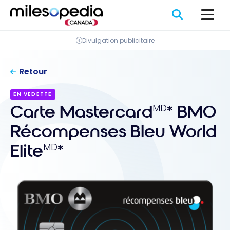
Passer
Panneau de gestion des cookies
au
contenu
Divulgation publicitaire
Retour
EN VEDETTE
Carte Mastercard
* BMO
MD
Récompenses Bleu World
Elite
*
MD