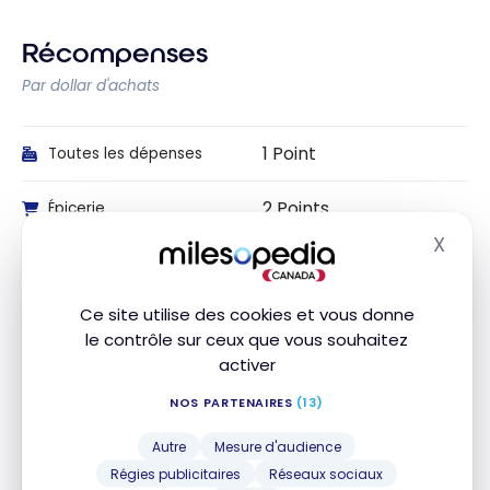
Récompenses
Par dollar d'achats
1 Point
Toutes les dépenses
2 Points
Épicerie
X
Masq
2 Points
Essence
Ce site utilise des cookies et vous donne
Restaurants et livraison
1 Point
de repas
le contrôle sur ceux que vous souhaitez
activer
1 Point
Dépanneurs
NOS PARTENAIRES
(13)
1 Point
Pharmacies
Autre
Mesure d'audience
Régies publicitaires
Réseaux sociaux
1 Point
Transport local