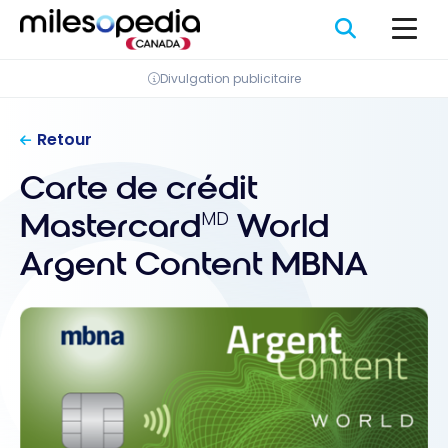
Passer
Panneau de gestion des cookies
au
contenu
Divulgation publicitaire
Retour
Carte de crédit
Mastercard
World
MD
Argent Content MBNA