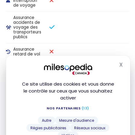
interruption
de voyage
Assurance
accidents de
voyage des
transporteurs
publics
Assurance
retard de vol
X
Masq
Assurance
bagages
retardés
Ce site utilise des cookies et vous donne
Assurance
le contrôle sur ceux que vous souhaitez
bagages
activer
perdus ou
volés
NOS PARTENAIRES
(13)
Perte/assurance
des véhicules
Autre
Mesure d'audience
de location
Régies publicitaires
Réseaux sociaux