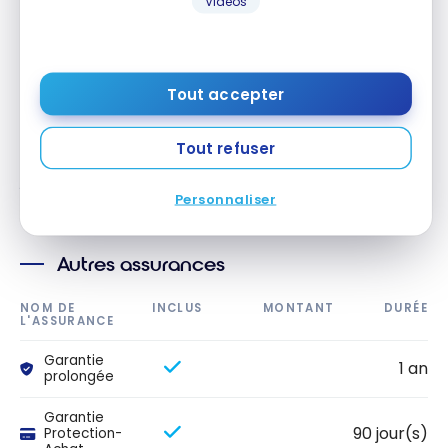
Vidéos
Assurance
contre le
cambriolage
dans les
hôtels et les
motels
Tout accepter
Cette section présente les durées et montants maximaux
Tout refuser
de couverture. Veuillez consulter votre certificat d’assurance
pour connaître les détails, exclusions et limitations de votre
Personnaliser
couverture. Les conditions générales s’appliquent.*
Autres assurances
NOM DE
INCLUS
MONTANT
DURÉE
L'ASSURANCE
Garantie
1 an
prolongée
Garantie
90 jour(s)
Protection-