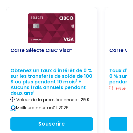
Carte Sélecte CIBC Visa*
Carte Vi
Obtenez un taux d’intérêt de 0 %
Taux d'in
sur les transferts de solde de 100
0 % sur l
$ ou plus pendant 10 mois
+
pendant 
†
Aucuns frais annuels pendant
Fin le 3 
deux ans
†
Valeur de la première année :
29 $
Meilleure pour août 2026
Souscrire