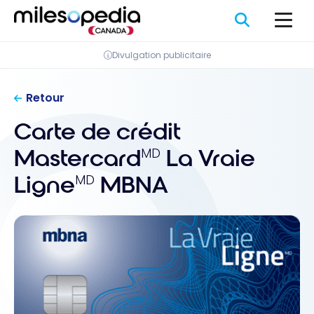
Passer
Panneau de gestion des cookies
au
contenu
Divulgation publicitaire
Retour
Carte de crédit
Mastercard
La Vraie
MD
Ligne
MBNA
MD