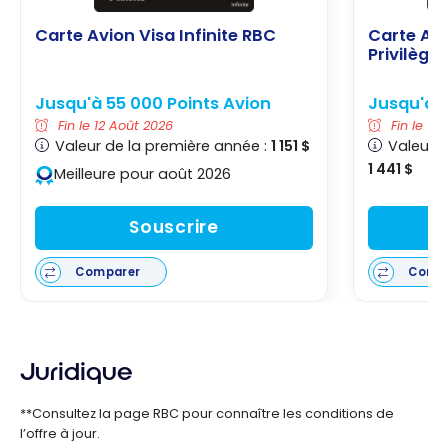
Carte Avion Visa Infinite RBC
Carte Avi
Privilège
Jusqu'à 55 000 Points Avion
Jusqu'à 7
Fin le 12 Août 2026
Fin le 12
Valeur de la première année :
1 151 $
Valeur d
1 441 $
Meilleure pour août 2026
Souscrire
Comparer
Comp
Juridique
**Consultez la page RBC pour connaître les conditions de
l’offre à jour.