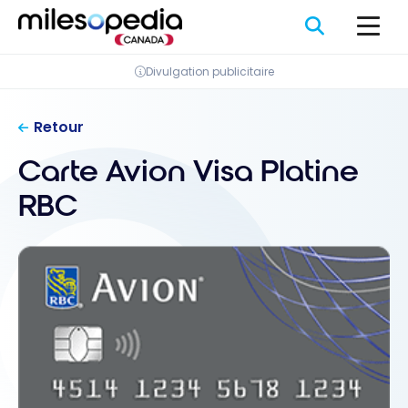
Passer
Panneau de gestion des cookies
au
contenu
Divulgation publicitaire
Retour
Carte Avion Visa Platine
RBC