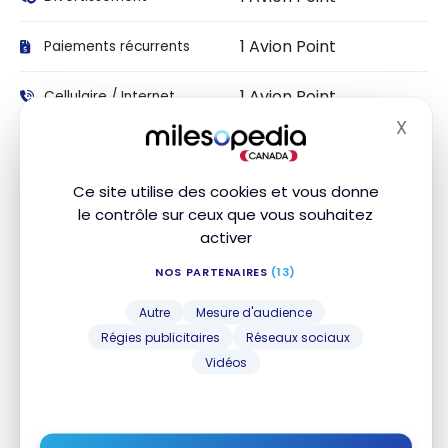
1 Avion Point
Paiements récurrents
1 Avion Point
Cellulaire / Internet
X
Masq
Services de diffusion en
1 Avion Point
continu
Ce site utilise des cookies et vous donne
1 Avion Point
Transactions en ligne
le contrôle sur ceux que vous souhaitez
activer
1 Avion Point
Fournitures de bureau
NOS PARTENAIRES
(13)
Autre
Mesure d'audience
Assurance
Régies publicitaires
Réseaux sociaux
Vidéos
Assurance voyage
NOM DE
INCLUS
MONTANT
DURÉE
L'ASSURANCE