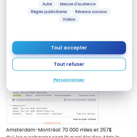
Autre
Mesure d'audience
Régies publicitaires
Réseaux sociaux
Et comme j’adore voyager, j’ai là aussi choisi de
Vidéos
multiplier les correspondances… pour le plaisir de
tester de nouveaux appareils!
Voici donc mon itinéraire:
Tout accepter
Tout refuser
Personnaliser
Amsterdam-Montréal: 70 000 miles et 357$