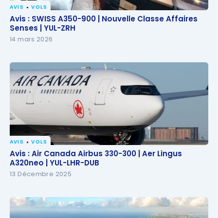
AVIS
VOLS
Avis : SWISS A350-900 | Nouvelle Classe Affaires
Avis : SWISS A350-900 | Nouvelle Classe Affaires
Senses | YUL-ZRH
Senses | YUL-ZRH
14 mars 2026
AVIS
VOLS
Avis : Air Canada Airbus 330-300 | Aer Lingus
Avis : Air Canada Airbus 330-300 | Aer Lingus
A320neo | YUL-LHR-DUB
A320neo | YUL-LHR-DUB
13 Décembre 2025