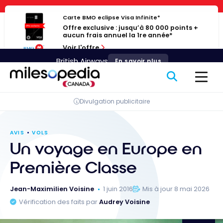
Passer
Panneau de gestion des cookies
au
Carte BMO eclipse Visa Infinite*
Offre exclusive : jusqu’à 80 000 points +
contenu
aucun frais annuel la 1re année*
Voir l'offre
British Airways
En savoir plus
Divulgation publicitaire
AVIS
VOLS
Un voyage en Europe en
Première Classe
Jean-Maximilien Voisine
1 juin 2016
Mis à jour 8 mai 2026
Vérification des faits par
Audrey Voisine