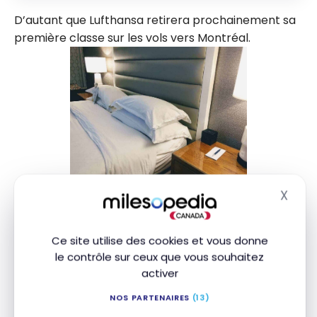
D’autant que Lufthansa retirera prochainement sa
première classe sur les vols vers Montréal.
X
Masq
Audrey ayant récemment obtenu
75 000 points-
privilèges grâce à la souscription à sa carte de
Platine
, elle a décidé de me les offrir pour mon
Ce site utilise des cookies et vous donne
le contrôle sur ceux que vous souhaitez
anniversaire pour que je puisse financer ce voyage
activer
qui coûte 70 000 miles aéroplan (tarif de la
Première Classe entre Europe 1 et Amérique du
NOS PARTENAIRES
(13)
Nord).