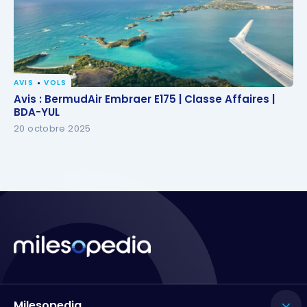
AVIS
VOLS
Avis : BermudAir Embraer E175 | Classe Affaires |
Avis : BermudAir Embraer E175 | Classe Affaires |
BDA-YUL
BDA-YUL
20 octobre 2025
Milesopedia