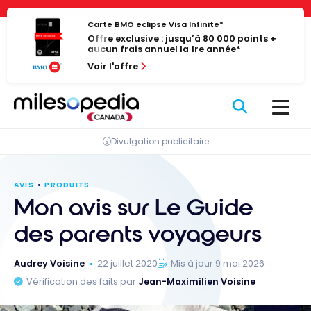
Passer
Panneau de gestion des cookies
au
Carte BMO eclipse Visa Infinite*
Offre exclusive : jusqu’à 80 000 points +
contenu
aucun frais annuel la 1re année*
Voir l'offre
Divulgation publicitaire
AVIS
PRODUITS
Mon avis sur Le Guide
des parents voyageurs
Audrey Voisine
22 juillet 2020
Mis à jour 9 mai 2026
Vérification des faits par
Jean-Maximilien Voisine