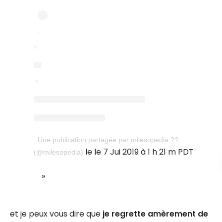
Une publication partagée par milesopedia ??
le le 7 Jui 2019 à 1 h 21 m PDT
(@milesopedia)
et je peux vous dire que
je regrette amèrement de